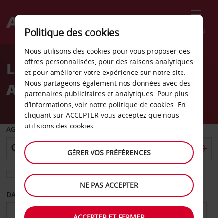
Menu
Politique des cookies
Welcome
Nous utilisons des cookies pour vous proposer des
to
offres personnalisées, pour des raisons analytiques
LA LOCATION DE VOITURE
Avis
et pour améliorer votre expérience sur notre site.
Nous partageons également nos données avec des
AU CANADA
partenaires publicitaires et analytiques. Pour plus
d’informations, voir notre
politique de cookies
. En
cliquant sur ACCEPTER vous acceptez que nous
utilisions des cookies.
AGENCE DE DÉPART
GÉRER VOS PRÉFÉRENCES
Sélectionnez une autre agence de retour
NE PAS ACCEPTER
DATE DE DÉPART
DATE DE RETOUR
ACCEPTER ET FERMER