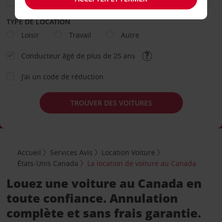
TYPE DE LOCATION
Loisir
Travail
Autre
Conducteur âgé de plus de 25 ans
J’ai un code de réduction
TROUVER DES VOITURES
Accueil
Services Avis
Location Voiture
États-Unis Canada
La location de voiture au Canada
Louez une voiture au Canada en
toute confiance. Annulation
complète et sans frais garantie.