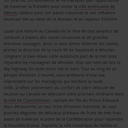
sur près de 250 kilomètres et ne manquez pas l’opportunité
de traverser la frontière pour visiter
la ville américaine de
Détroit
, célèbre pour son passé industriel et son influence
musicale liée au label de la Motown et au rappeur Eminem.
Louer une voiture au Canada est le rêve de tout amateur de
conduite à travers des routes sinueuses et de grandes
étendues sauvages. Ainsi, si vous aimez sillonner les routes,
prenez la direction de la route 99 de Squamish à Whistler.
Longeant la baie Howe, cette autoroute part de la mer pour
rejoindre les montagnes de Whistler, d’où son nom de Sea to
Sky Highway (la route entre ciel et mer). Tout au long de ce
périple d’environ 2 heures, vous profiterez d'une vue
imprenable sur les montagnes qui bordent la route.
Enfin, profitez pleinement du confort de votre véhicule de
location au Canada en débutant votre prochain itinéraire dans
la ville de Charlottetown
, capitale de l'Île-du-Prince-Édouard.
Vous découvrirez un lieu riche d'histoire maritime, où vous
pourrez déguster de délicieux plateaux de fruits de mer frais,
avant de traverser le point de la Confédération pour rejoindre
la Nouvelle-Écosse. Explorez la ville historique de
Halifax
et