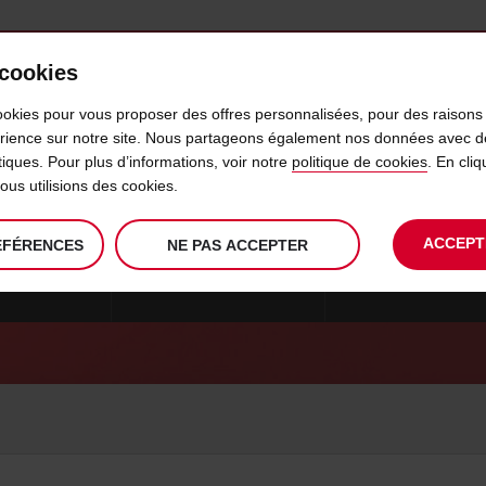
 cookies
IDÉLITÉ
LIBRE-SERVICE
PRODUITS
BUSINESS
ookies pour vous proposer des offres personnalisées, pour des raisons 
érience sur notre site. Nous partageons également nos données avec d
ytiques. Pour plus d’informations, voir notre
politique de cookies
. En cl
INFORMATIONS LÉGALES
us utilisions des cookies.
ACCEPT
ÉFÉRENCES
NE PAS ACCEPTER
ONS LÉGALES
CONDITIONS TARIFAIRES
INFORMATIONS FIN