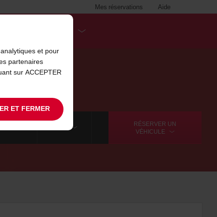
Mes réservations
Aide
DESTINATIONS
analytiques et pour
es partenaires
iquant sur ACCEPTER
ER ET FERMER
RÉSERVER UN
ANCIÈRES
SUITE
VÉHICULE