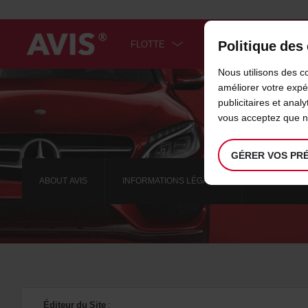
Politique des
FLOTTE
BONS PLANS
F
Nous utilisons des c
Welcome
to
améliorer votre exp
Avis
publicitaires et anal
vous acceptez que no
GÉRER VOS PR
ABOUT AVIS
INFORMATIONS LÉGALES
INFORMATI
Éditeur du Site
: