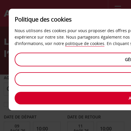
Menu
Politique des cookies
Welcome
Nous utilisons des cookies pour vous proposer des offres p
to
expérience sur notre site. Nous partageons également nos 
La location de voiture à
Avis
d’informations, voir notre
politique de cookies
. En cliquant
l’Aéroport d’Ajaccio (AJA)
GÉ
AGENCE DE DÉPART
A
Sélectionnez une autre agence de retour
DATE DE DÉPART
DATE DE RETOUR