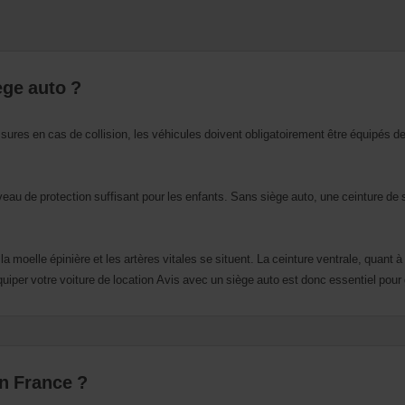
ège auto ?
essures en cas de collision, les véhicules doivent obligatoirement être équipés d
veau de protection suffisant pour les enfants. Sans siège auto, une ceinture de s
a moelle épinière et les artères vitales se situent. La ceinture ventrale, quant à e
iper votre voiture de location Avis avec un siège auto est donc essentiel pour g
en France ?