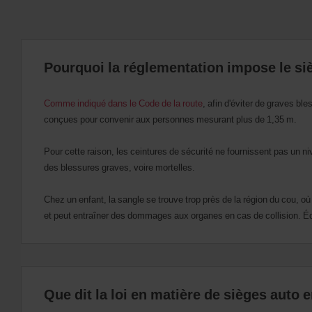
:
Skip
screen
reader
instructions
Indiquez
Pourquoi la réglementation impose le si
l’agence
où
vous
Comme indiqué dans le Code de la route
, afin d'éviter de graves bl
voulez
conçues pour convenir aux personnes mesurant plus de 1,35 m.
prendre
votre
Pour cette raison, les ceintures de sécurité ne fournissent pas un ni
véhicule
à
des blessures graves, voire mortelles.
l’aide
du
Chez un enfant, la sangle se trouve trop près de la région du cou, où l
formulaire
de
et peut entraîner des dommages aux organes en cas de collision. Équ
recherche
ci-
dessous.
Veuillez
indiquer
ensuite
Que dit la loi en matière de sièges auto 
vos