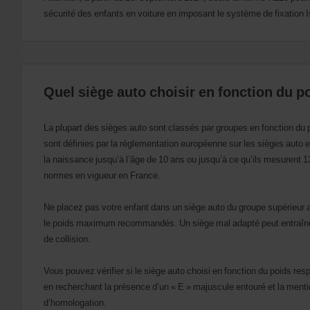
si
sécurité des enfants en voiture en imposant le système de fixation Isof
ceux-
ci
sont
disponibles
dans
votre
Quel siège auto choisir en fonction du p
agence.
La plupart des sièges auto sont classés par groupes en fonction du p
sont définies par la réglementation européenne sur les sièges auto 
la naissance jusqu’à l’âge de 10 ans ou jusqu’à ce qu’ils mesuren
normes en vigueur en France.
Ne placez pas votre enfant dans un siège auto du groupe supérieur ava
le poids maximum recommandés. Un siège mal adapté peut entraîne
de collision.
Vous pouvez vérifier si le siège auto choisi en fonction du poids r
en recherchant la présence d’un « E » majuscule entouré et la menti
d’homologation.