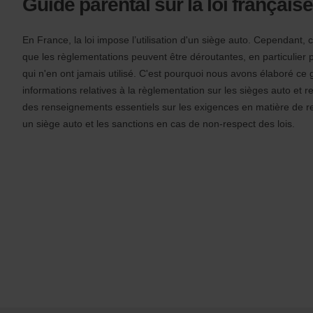
Guide parental sur la loi français
formulaire
n
s
f
En France, la loi impose l’utilisation d'un siège auto. Cependant
o
que les règlementations peuvent être déroutantes, en particulier 
r
qui n'en ont jamais utilisé. C'est pourquoi nous avons élaboré ce 
S
c
informations relatives à la règlementation sur les sièges auto et 
r
des renseignements essentiels sur les exigences en matière de 
e
un siège auto et les sanctions en cas de non-respect des lois.
e
n
R
e
a
d
e
r
U
s
e
r
s