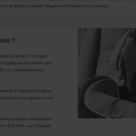
ix et allonge la période obligatoire d’installation dos à la route.
oids ?
oids de l’enfant. Ces règles
et s’appliquent aux enfants dès
t 135 cm, conformément aux
nt qu’il n’atteigne la taille ou
r des blessures graves en cas
especte les normes européennes
on « ECE R44 » sur l’étiquette