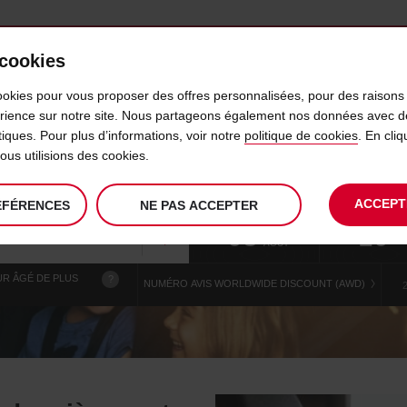
 cookies
IDÉLITÉ
LIBRE-SERVICE
PRODUITS
BUSINESS
ookies pour vous proposer des offres personnalisées, pour des raisons 
érience sur notre site. Nous partageons également nos données avec d
ytiques. Pour plus d’informations, voir notre
politique de cookies
. En cl
ENTATION DES SIÈGES AUTO
us utilisions des cookies.
ACCEPT
ÉFÉRENCES
NE PAS ACCEPTER
La
choisir
date
L’heu
08
10
date
de
de
de
SAM.
:00
de
modifier
début
dépar
Utilisez votre emplacement
AOÛT
départ
chois
choisie
est
R ÂGÉ DE PLUS
?
est
NUMÉRO AVIS WORLDWIDE DISCOUNT (AWD)
le