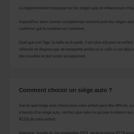
dates
de
La règlementation française sur les sièges auto et rehausseurs stipu
départ
et
Aujourd'hui, deux normes européennes existent pour les sièges auto. La
de
retour.
confirmer que le matériel est conforme.
Vous
pouvez
Quel que soit l'âge, la taille ou le poids, il est plus sûr pour un enfan
également
véhicule ne dispose pas de banquette arrière ou si celle-ci est déjà o
indiquer
votre
déconseillée et doit rester exceptionnel.
numéro
AWD
(Remise
internationale
Avis).
Vous
Comment choisir un siège auto ?
pouvez
réserver
un
Savoir quel siège auto choisir pour votre enfant peut être difficile
véhicule
a besoin d’un siège auto, sachez que cela n’a aucune incidence sur le 
utilitaire
R129) de votre enfant.
ou
un
scooter
Attention, à partir du 1er septembre 2024, seule la norme R129 pourra