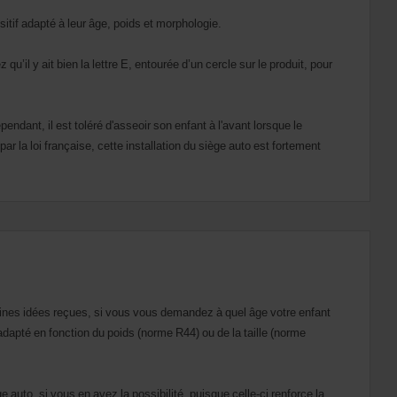
itif adapté à leur âge, poids et morphologie.
’il y ait bien la lettre E, entourée d’un cercle sur le produit, pour
ependant, il est toléré d'asseoir son enfant à l'avant lorsque le
ar la loi française, cette installation du siège auto est fortement
rtaines idées reçues, si vous vous demandez à quel âge votre enfant
o adapté en fonction du poids (norme R44) ou de la taille (norme
 auto, si vous en avez la possibilité, puisque celle-ci renforce la