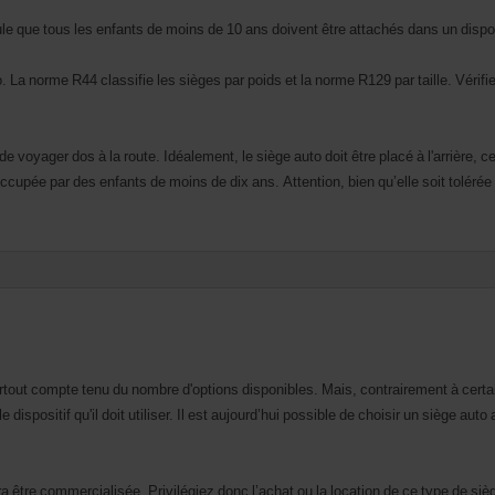
le que tous les enfants de moins de 10 ans doivent être attachés dans un dispos
 norme R44 classifie les sièges par poids et la norme R129 par taille. Vérifiez qu
t de voyager dos à la route. Idéalement, le siège auto doit être placé à l'arrière, c
ccupée par des enfants de moins de dix ans. Attention, bien qu’elle soit tolérée p
, surtout compte tenu du nombre d'options disponibles. Mais, contrairement à ce
dispositif qu'il doit utiliser. Il est aujourd’hui possible de choisir un siège aut
 être commercialisée. Privilégiez donc l’achat ou la location de ce type de siège