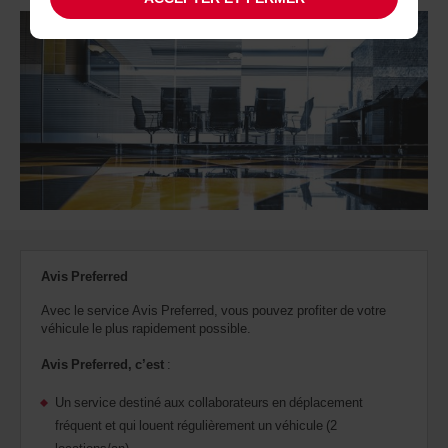
Avis Preferred
Avec le service Avis Preferred, vous pouvez profiter de votre
véhicule le plus rapidement possible.
Avis Preferred, c’est
:
Un service destiné aux collaborateurs en déplacement
fréquent et qui louent régulièrement un véhicule (2
locations/an)