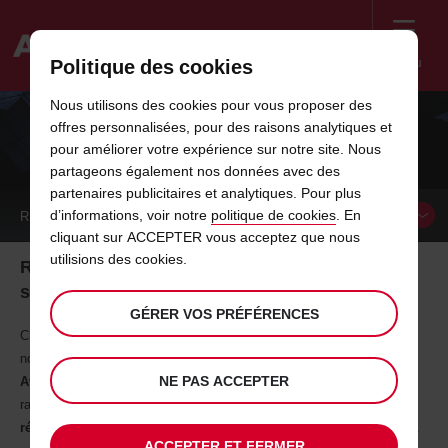
Menu
Politique des cookies
Welcome
Nous utilisons des cookies pour vous proposer des
to
offres personnalisées, pour des raisons analytiques et
Avis
NOS SERVICES ENTREPRISES
pour améliorer votre expérience sur notre site. Nous
partageons également nos données avec des
partenaires publicitaires et analytiques. Pour plus
d’informations, voir notre
politique de cookies
. En
RÉSERVER UN
VÉHICULE
cliquant sur ACCEPTER vous acceptez que nous
utilisions des cookies.
Rapidité, simplicité, transparence... Découvrez nos
services
GÉRER VOS PRÉFÉRENCES
Chez Avis, nous savons que chaque minute compte, c’est pourquoi
nous avons conçu pour les entreprises un service sur mesure avec
NE PAS ACCEPTER
Avis Preferred
(votre voiture est mise à votre disposition le plus
rapidement possible), un
accueil personnalisé
, un
outil de
réservation adapté
à vos besoins et une
large gamme de véhicules
.
ACCEPTER ET FERMER