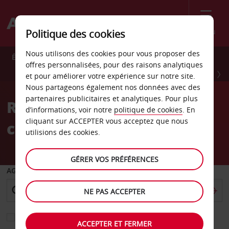
Menu
Politique des cookies
Nous utilisons des cookies pour vous proposer des
Économisez 10 % toute l’année avec Avis Preferred.
offres personnalisées, pour des raisons analytiques
INSCRIVEZ-VOUS GRATUITEMENT
et pour améliorer votre expérience sur notre site.
Nous partageons également nos données avec des
partenaires publicitaires et analytiques. Pour plus
Réservez en toute
d’informations, voir notre
politique de cookies
. En
cliquant sur ACCEPTER vous acceptez que nous
confiance
utilisions des cookies.
GÉRER VOS PRÉFÉRENCES
AGENCE DE DÉPART
NE PAS ACCEPTER
Sélectionnez une autre agence de retour
ACCEPTER ET FERMER