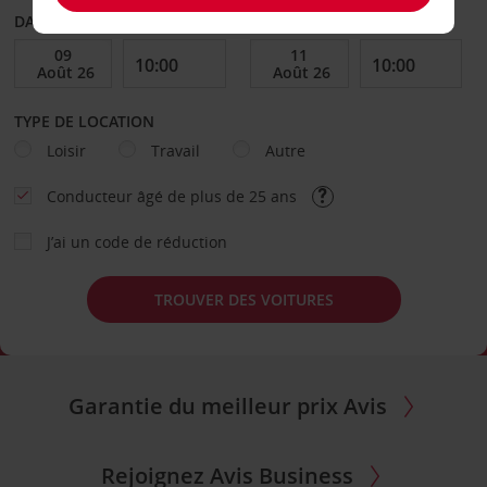
DATE DE DÉPART
DATE DE RETOUR
TYPE DE LOCATION
Loisir
Travail
Autre
Conducteur âgé de plus de 25 ans
J’ai un code de réduction
TROUVER DES VOITURES
Garantie du meilleur prix Avis
Rejoignez Avis Business