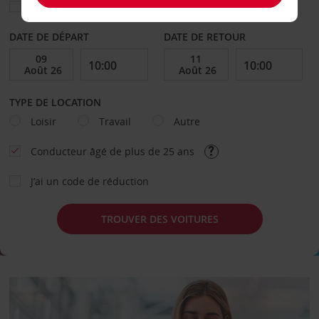
Sélectionnez une autre agence de retour
DATE DE DÉPART
DATE DE RETOUR
TYPE DE LOCATION
Loisir
Travail
Autre
Conducteur âgé de plus de 25 ans
J’ai un code de réduction
TROUVER DES VOITURES