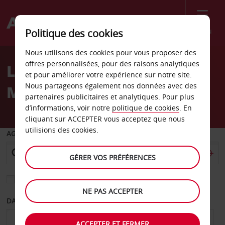
Menu
Politique des cookies
Welcome
Nous utilisons des cookies pour vous proposer des
to
offres personnalisées, pour des raisons analytiques
Location de voiture
Avis
et pour améliorer votre expérience sur notre site.
Nous partageons également nos données avec des
Moorea
partenaires publicitaires et analytiques. Pour plus
d’informations, voir notre
politique de cookies
. En
cliquant sur ACCEPTER vous acceptez que nous
utilisions des cookies.
AGENCE DE DÉPART
GÉRER VOS PRÉFÉRENCES
Sélectionnez une autre agence de retour
NE PAS ACCEPTER
DATE DE DÉPART
DATE DE RETOUR
ACCEPTER ET FERMER