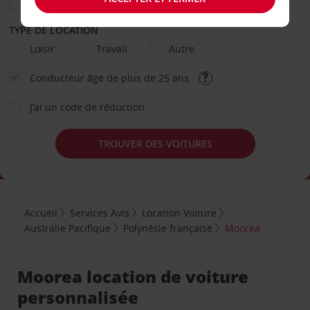
TYPE DE LOCATION
Loisir
Travail
Autre
Conducteur âgé de plus de 25 ans
J’ai un code de réduction
TROUVER DES VOITURES
Accueil
Services Avis
Location Voiture
Australie Pacifique
Polynésie française
Moorea
Moorea location de voiture
personnalisée