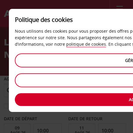
Menu
Politique des cookies
Welcome
Nous utilisons des cookies pour vous proposer des offres p
to
expérience sur notre site. Nous partageons également nos 
La location de voiture à
Avis
d’informations, voir notre
politique de cookies
. En cliquant
Nice
GÉR
AGENCE DE DÉPART
A
Sélectionnez une autre agence de retour
DATE DE DÉPART
DATE DE RETOUR