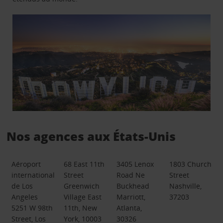
Nos agences aux États-Unis
Aéroport
68 East 11th
3405 Lenox
1803 Church
international
Street
Road Ne
Street
de Los
Greenwich
Buckhead
Nashville,
Angeles
Village East
Marriott,
37203
5251 W 98th
11th, New
Atlanta,
Street, Los
York, 10003
30326