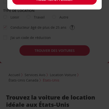
TYPE DE LOCATION
Loisir
Travail
Autre
Conducteur âgé de plus de 25 ans
J’ai un code de réduction
TROUVER DES VOITURES
Accueil
Services Avis
Location Voiture
États-Unis Canada
États-Unis
Trouvez la voiture de location
idéale aux États-Unis