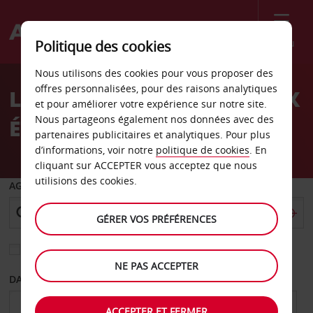
Menu
Politique des cookies
Welcome
Nous utilisons des cookies pour vous proposer des
to
offres personnalisées, pour des raisons analytiques
LOCATION DE VOITURE AUX
Avis
et pour améliorer votre expérience sur notre site.
Nous partageons également nos données avec des
ÉTATS-UNIS
partenaires publicitaires et analytiques. Pour plus
d’informations, voir notre
politique de cookies
. En
cliquant sur ACCEPTER vous acceptez que nous
utilisions des cookies.
AGENCE DE DÉPART
GÉRER VOS PRÉFÉRENCES
Sélectionnez une autre agence de retour
NE PAS ACCEPTER
DATE DE DÉPART
DATE DE RETOUR
ACCEPTER ET FERMER