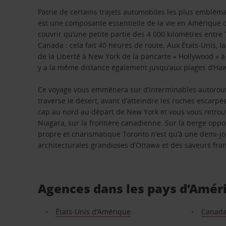
Patrie de certains trajets automobiles les plus emblémat
est une composante essentielle de la vie en Amérique 
couvrir qu’une petite partie des 4 000 kilomètres entre
Canada : cela fait 40 heures de route. Aux États-Unis, l
de la Liberté à New York de la pancarte « Hollywood » à L
y a la même distance également jusqu’aux plages d’Haw
Ce voyage vous emmènera sur d’interminables autoroutes
traverse le désert, avant d’atteindre les roches escarp
cap au nord au départ de New York et vous vous retrou
Niagara, sur la frontière canadienne. Sur la berge oppos
propre et charismatique Toronto n’est qu’à une demi-jo
architecturales grandioses d’Ottawa et des saveurs fra
Agences dans les pays d’Amér
États-Unis d’Amérique
Canad