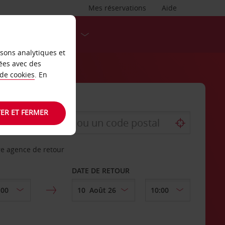
Mes réservations
Aide
DESTINATIONS
isons analytiques et
ées avec des
 de cookies
. En
ER ET FERMER
re agence de retour
DATE DE RETOUR