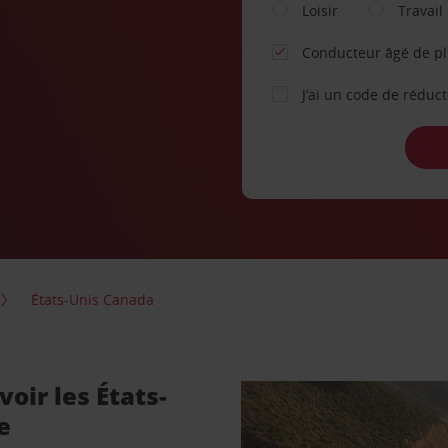
Loisir
Travail
Conducteur âgé de p
J’ai un code de réduc
États-Unis Canada
voir les États-
e