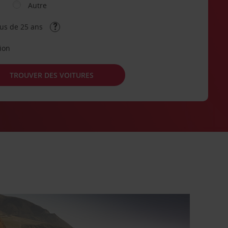
Autre
lus de 25 ans
tion
TROUVER DES VOITURES