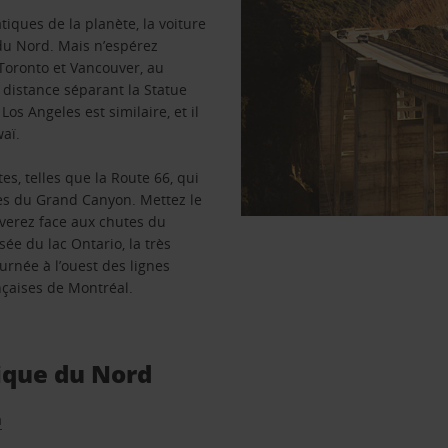
iques de la planète, la voiture
du Nord. Mais n’espérez
 Toronto et Vancouver, au
a distance séparant la Statue
os Angeles est similaire, et il
aï.
, telles que la Route 66, qui
ées du Grand Canyon. Mettez le
verez face aux chutes du
ée du lac Ontario, la très
urnée à l’ouest des lignes
nçaises de Montréal.
ique du Nord
a