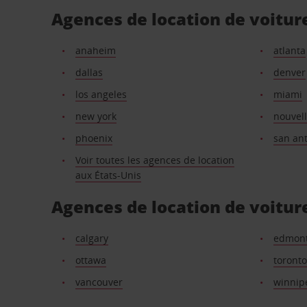
Agences de location de voitur
anaheim
atlanta
dallas
denver
los angeles
miami
new york
nouvell
phoenix
san an
Voir toutes les agences de location
aux États-Unis
Agences de location de voitur
calgary
edmon
ottawa
toronto
vancouver
winnip