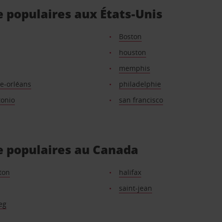
e populaires aux États-Unis
Boston
houston
memphis
e-orléans
philadelphie
tonio
san francisco
e populaires au Canada
ton
halifax
saint-jean
eg