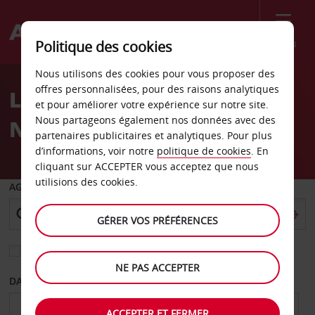
Menu
Politique des cookies
Welcome
Nous utilisons des cookies pour vous proposer des
to
offres personnalisées, pour des raisons analytiques
Location de voiture
Avis
et pour améliorer votre expérience sur notre site.
Nous partageons également nos données avec des
Nashville
partenaires publicitaires et analytiques. Pour plus
d’informations, voir notre
politique de cookies
. En
cliquant sur ACCEPTER vous acceptez que nous
utilisions des cookies.
AGENCE DE DÉPART
GÉRER VOS PRÉFÉRENCES
Sélectionnez une autre agence de retour
NE PAS ACCEPTER
DATE DE DÉPART
DATE DE RETOUR
ACCEPTER ET FERMER