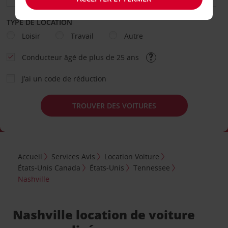
TYPE DE LOCATION
Loisir
Travail
Autre
Conducteur âgé de plus de 25 ans
J’ai un code de réduction
TROUVER DES VOITURES
Accueil
Services Avis
Location Voiture
États-Unis Canada
États-Unis
Tennessee
Nashville
Nashville location de voiture