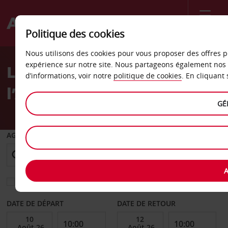
Menu
Politique des cookies
Welcome
Nous utilisons des cookies pour vous proposer des offres p
to
expérience sur notre site. Nous partageons également nos 
La location de voiture à
Avis
d’informations, voir notre
politique de cookies
. En cliquant
l’Aéroport de Figari (FSC)
GÉ
AGENCE DE DÉPART
A
Sélectionnez une autre agence de retour
DATE DE DÉPART
DATE DE RETOUR