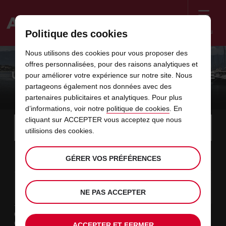
Menu
Politique des cookies
Welcome
Nous utilisons des cookies pour vous proposer des
to
offres personnalisées, pour des raisons analytiques et
Avis
UN LONG WEEK-END HISTORIQUE ENTRE
pour améliorer votre expérience sur notre site. Nous
partageons également nos données avec des
FIGARI À AJACCIO
partenaires publicitaires et analytiques. Pour plus
d’informations, voir notre
politique de cookies
. En
Instructions
cliquant sur ACCEPTER vous acceptez que nous
Ignorer
Rechercher
une
Utili
utilisions des cookies.
for
agence
les
Screen
date
La
choisir
L’heure
choisir
temps
temps
08
10
de
date
de
de
de
depui
depui
SAM.
liens
Reader
:00
GÉRER VOS PRÉFÉRENCES
début
de
modifier
départ
modifier
(minut
(heure
AOÛT
départ
choisie
Users:
contenus
choisie
est
date
Actuel
choisir
time
L’heure
choisir
temps
temps
est
Skip
10
10
de
de
to
de
de
jusqu’
jusqu’
LUN.
le
:00
screen
dans
fin
modifier
départ
modifier
(heure
(minut
NE PAS ACCEPTER
AOÛT
reader
choisie
instructions
est
ce
Type de location
Indiquez
Loisir
l’agence
formulaire
Travail
ACCEPTER ET FERMER