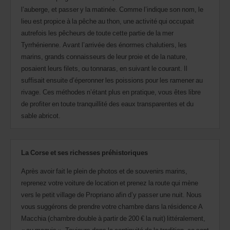
l’auberge, et passer y la matinée. Comme l’indique son nom, le
lieu est propice à la pêche au thon, une activité qui occupait
autrefois les pêcheurs de toute cette partie de la mer
Tyrrhénienne. Avant l’arrivée des énormes chalutiers, les
marins, grands connaisseurs de leur proie et de la nature,
posaient leurs filets, ou tonnaras, en suivant le courant. Il
suffisait ensuite d’éperonner les poissions pour les ramener au
rivage. Ces méthodes n’étant plus en pratique, vous êtes libre
de profiter en toute tranquillité des eaux transparentes et du
sable abricot.
La Corse et ses richesses préhistoriques
Après avoir fait le plein de photos et de souvenirs marins,
reprenez votre voiture de location et prenez la route qui mène
vers le petit village de Propriano afin d’y passer une nuit. Nous
vous suggérons de prendre votre chambre dans la résidence A
Macchia (chambre double à partir de 200 € la nuit) littéralement,
« au maquis ». Toujours dans la continuité de la tradition, ce sont