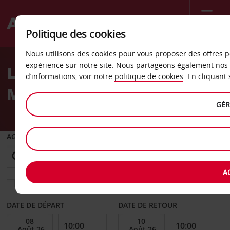
Menu
Politique des cookies
Welcome
Nous utilisons des cookies pour vous proposer des offres p
to
expérience sur notre site. Nous partageons également nos 
La location de voiture à
Avis
d’informations, voir notre
politique de cookies
. En cliquant
Marseille
GÉR
AGENCE DE DÉPART
A
Sélectionnez une autre agence de retour
DATE DE DÉPART
DATE DE RETOUR