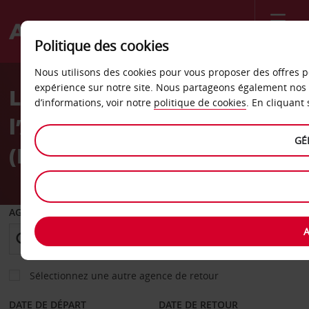
Menu
Politique des cookies
Welcome
Nous utilisons des cookies pour vous proposer des offres p
to
expérience sur notre site. Nous partageons également nos 
La location de voiture à
Avis
d’informations, voir notre
politique de cookies
. En cliquant
l’Aéroport de Marseille
GÉ
(MRS)
AGENCE DE DÉPART
A
Sélectionnez une autre agence de retour
DATE DE DÉPART
DATE DE RETOUR