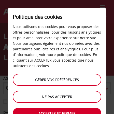
Menu
Politique des cookies
Welcome
Nous utilisons des cookies pour vous proposer des
to
offres personnalisées, pour des raisons analytiques
Location de voiture
Avis
et pour améliorer votre expérience sur notre site.
Nous partageons également nos données avec des
Aéroport international de
partenaires publicitaires et analytiques. Pour plus
Los Angeles
d’informations, voir notre
politique de cookies
. En
cliquant sur ACCEPTER vous acceptez que nous
utilisions des cookies.
AGENCE DE DÉPART
GÉRER VOS PRÉFÉRENCES
NE PAS ACCEPTER
Sélectionnez une autre agence de retour
DATE DE DÉPART
DATE DE RETOUR
ACCEPTER ET FERMER