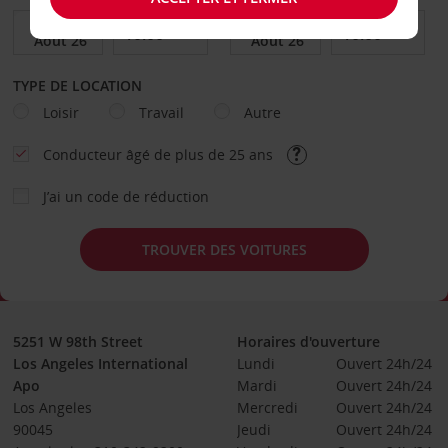
TYPE DE LOCATION
Loisir
Travail
Autre
Conducteur âgé de plus de 25 ans
J’ai un code de réduction
TROUVER DES VOITURES
5251 W 98th Street
Horaires d'ouverture
Los Angeles International
Lundi
Ouvert 24h/24
Apo
Mardi
Ouvert 24h/24
Los Angeles
Mercredi
Ouvert 24h/24
90045
Jeudi
Ouvert 24h/24