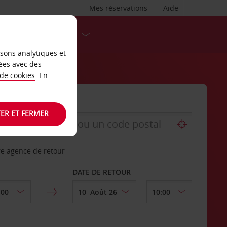
Mes réservations
Aide
DESTINATIONS
isons analytiques et
ées avec des
 de cookies
. En
ER ET FERMER
re agence de retour
DATE DE RETOUR