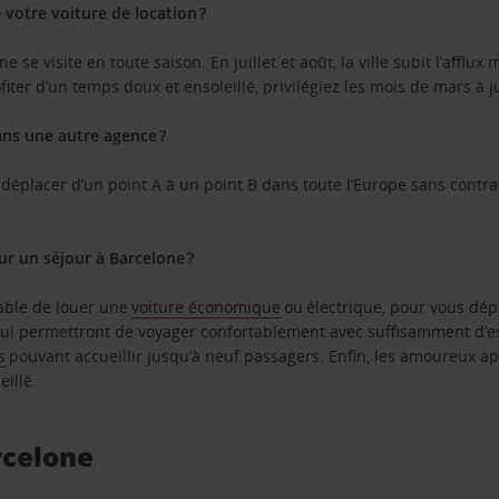
 votre voiture de location ?
 se visite en toute saison. En juillet et août, la ville subit l’afflu
fiter d’un temps doux et ensoleillé, privilégiez les mois de mars à 
ans une autre agence ?
 déplacer d’un point A à un point B dans toute l’Europe sans contra
ur un séjour à Barcelone ?
rable de louer une
voiture économique
ou électrique, pour vous dép
ui permettront de voyager confortablement avec suffisamment d’e
s
pouvant accueillir jusqu’à neuf passagers. Enfin, les amoureux a
eillé.
rcelone