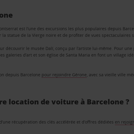
lone
ntserrat est l’une des excursions les plus populaires depuis Barce
 la statue de la Vierge noire et de profiter de vues spectaculaire
r découvrir le musée Dalí, conçu par l’artiste lui-même. Pour un
es galeries d’art et son église de Santa Maria en font un village i
tion depuis Barcelone
pour rejoindre Gérone
, avec sa vieille ville 
re location de voiture à Barcelone ?
, d’une récupération des clés accélérée et d’offres dédiées
en rejoig