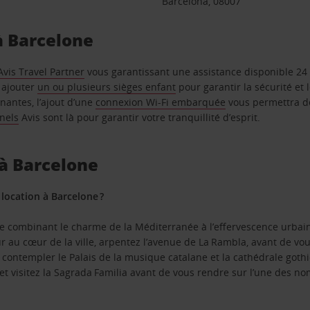
Barcelona, 08007
à Barcelone
Avis Travel Partner
vous garantissant une assistance disponible 24 h
 ajouter
un ou plusieurs sièges enfant
pour garantir la sécurité et l
nantes, l’ajout d’une
connexion Wi-Fi embarquée
vous permettra de
nels
Avis sont là pour garantir votre tranquillité d’esprit.
 à Barcelone
 location à Barcelone ?
e combinant le charme de la Méditerranée à l’effervescence urbaine
 au cœur de la ville, arpentez l’avenue de La Rambla, avant de vous 
e contempler le Palais de la musique catalane et la cathédrale got
l et visitez la Sagrada Familia avant de vous rendre sur l’une des 