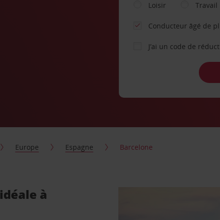
Loisir
Travail
Conducteur âgé de p
J’ai un code de réduc
Europe
Espagne
Barcelone
idéale à