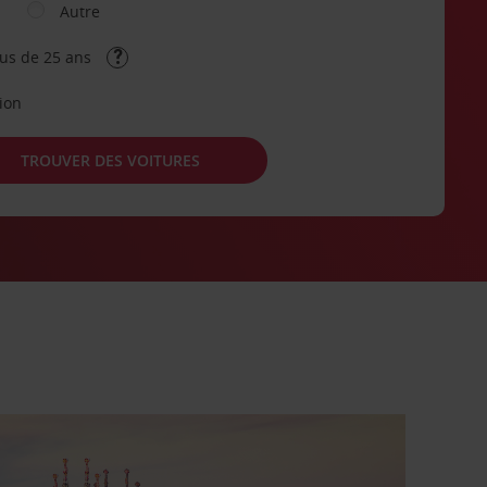
Autre
lus de 25 ans
tion
TROUVER DES VOITURES