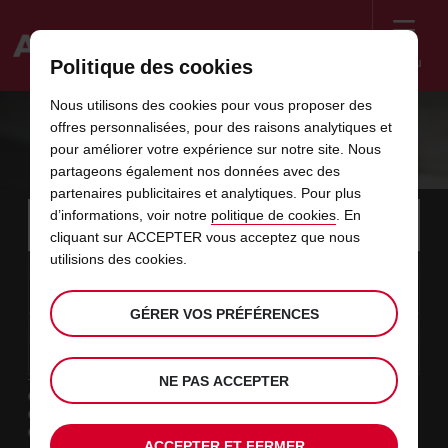
Menu
Politique des cookies
Welcome
Nous utilisons des cookies pour vous proposer des
to
offres personnalisées, pour des raisons analytiques et
Avis
WI-FI MOBILE ET GPS
pour améliorer votre expérience sur notre site. Nous
partageons également nos données avec des
partenaires publicitaires et analytiques. Pour plus
Instructions
Ignorer
Rechercher
d’informations, voir notre
politique de cookies
. En
une
Utili
for
cliquant sur ACCEPTER vous acceptez que nous
agence
les
Screen
utilisions des cookies.
date
La
choisir
L’heure
choisir
temps
temps
07
10
de
date
de
de
de
depui
depui
VEN.
liens
Reader
:00
début
de
modifier
départ
modifier
(minut
(heure
AOÛT
départ
choisie
Users:
contenus
GÉRER VOS PRÉFÉRENCES
choisie
est
date
Actuel
choisir
time
L’heure
choisir
temps
temps
est
Skip
09
10
de
de
to
de
de
jusqu’
jusqu’
DIM.
le
:00
screen
dans
fin
modifier
départ
modifier
(heure
(minut
AOÛT
reader
choisie
instructions
est
NE PAS ACCEPTER
ce
Type de location
Indiquez
Loisir
l’agence
formulaire
Travail
où
Autres
vous
ACCEPTER ET FERMER