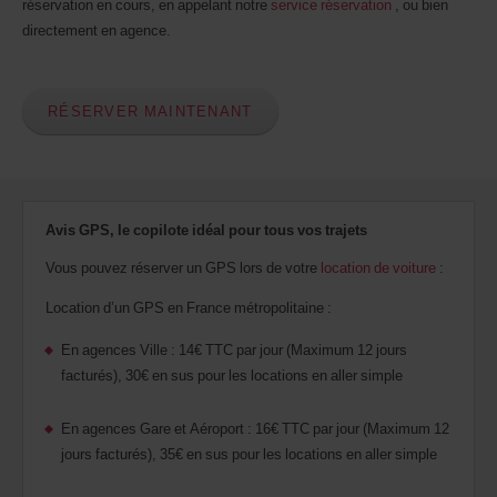
réservation en cours, en appelant notre
service réservation
, ou bien
indiquer
directement en agence.
votre
numéro
AWD
(Remise
RÉSERVER MAINTENANT
internationale
Avis).
Vous
pouvez
réserver
un
Avis GPS, le copilote idéal pour tous vos trajets
véhicule
utilitaire
Vous pouvez réserver un GPS lors de votre
location de voiture
:
ou
un
Location d’un GPS en France métropolitaine :
scooter
si
En agences Ville : 14€ TTC par jour (Maximum 12 jours
ceux-
ci
facturés), 30€ en sus pour les locations en aller simple
sont
disponibles
En agences Gare et Aéroport : 16€ TTC par jour (Maximum 12
dans
jours facturés), 35€ en sus pour les locations en aller simple
votre
agence.