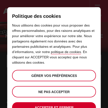
Menu
Politique des cookies
Welcome
Nous utilisons des cookies pour vous proposer des
to
offres personnalisées, pour des raisons analytiques et
Avis
NOS ASSURANCES ET COMPLÉMENTS DE
pour améliorer votre expérience sur notre site. Nous
partageons également nos données avec des
PROTECTION
partenaires publicitaires et analytiques. Pour plus
d’informations, voir notre
politique de cookies
. En
Instructions
cliquant sur ACCEPTER vous acceptez que nous
Ignorer
Rechercher
une
Utili
utilisions des cookies.
for
agence
les
Screen
date
La
choisir
L’heure
choisir
temps
temps
10
10
de
date
de
de
de
depui
depui
LUN.
liens
Reader
:00
GÉRER VOS PRÉFÉRENCES
début
de
modifier
départ
modifier
(minut
(heure
AOÛT
départ
choisie
Users:
contenus
choisie
est
date
Actuel
choisir
time
L’heure
choisir
temps
temps
est
Skip
12
10
de
de
to
de
de
jusqu’
jusqu’
MER.
le
:00
screen
dans
fin
modifier
départ
modifier
(heure
(minut
NE PAS ACCEPTER
AOÛT
reader
choisie
instructions
est
ce
Type de location
Indiquez
Loisir
l’agence
formulaire
Travail
ACCEPTER ET FERMER