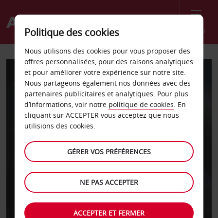
Menu
Politique des cookies
Nous utilisons des cookies pour vous proposer des
offres personnalisées, pour des raisons analytiques
et pour améliorer votre expérience sur notre site.
AVIS BUSINESS POUR LES PME
Nous partageons également nos données avec des
Gagnez du temps.
partenaires publicitaires et analytiques. Pour plus
d’informations, voir notre
politique de cookies
. En
Économisez de
cliquant sur ACCEPTER vous acceptez que nous
utilisions des cookies.
l’argent. Faites
avancer votre
GÉRER VOS PRÉFÉRENCES
activité.
NE PAS ACCEPTER
Rejoignez Avis Business en 2 minutes et
bénéficiez de 10 %* de remise sur les
ACCEPTER ET FERMER
réservations de votre entreprise dans le monde