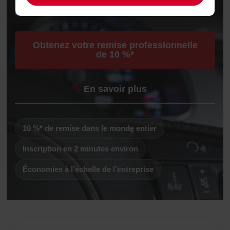
entier.
Obtenez votre remise professionnelle
de 10 %*
En savoir plus
10 %* de remise dans le monde entier
Inscription en 2 minutes environ
Économies à l’échelle de l’entreprise