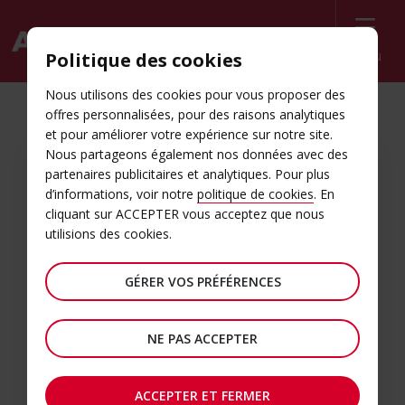
Menu
Politique des cookies
Nous utilisons des cookies pour vous proposer des
offres personnalisées, pour des raisons analytiques
et pour améliorer votre expérience sur notre site.
Nous partageons également nos données avec des
ADHÉRER MAINTENANT
partenaires publicitaires et analytiques. Pour plus
Créez votre compte
d’informations, voir notre
politique de cookies
. En
cliquant sur ACCEPTER vous acceptez que nous
Avis Business
utilisions des cookies.
Remplissez le court formulaire en ligne ci-
GÉRER VOS PRÉFÉRENCES
dessous pour enregistrer votre entreprise et
profiter de 10 %* de remise sur les
NE PAS ACCEPTER
réservations dans le monde entier pour
votre entreprise.
ACCEPTER ET FERMER