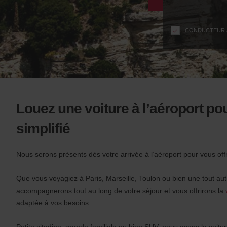
formulaire
n
s
f
CONDUCTEUR Â
o
r
S
c
r
e
e
Louez une voiture à l’aéroport p
n
R
simplifié
e
a
Nous serons présents dès votre arrivée à l’aéroport pour vous offri
d
e
r
Que vous voyagiez à Paris, Marseille, Toulon ou bien une tout aut
U
accompagnerons tout au long de votre séjour et vous offrirons la
v
s
adaptée à vos besoins.
e
r
Petite citadine, grande familiale ou bien SUV, nous avons la voiture