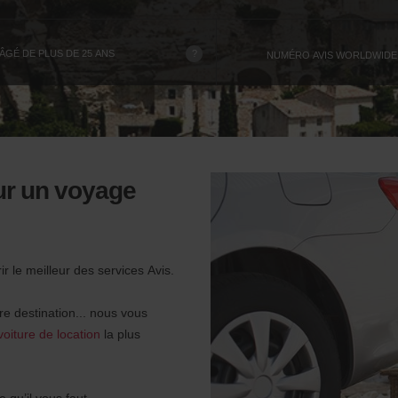
?
GÉ DE PLUS DE 25 ANS
NUMÉRO AVIS WORLDWIDE
our un voyage
r le meilleur des services Avis.
re destination... nous vous
oiture de location
la plus
 qu’il vous faut.