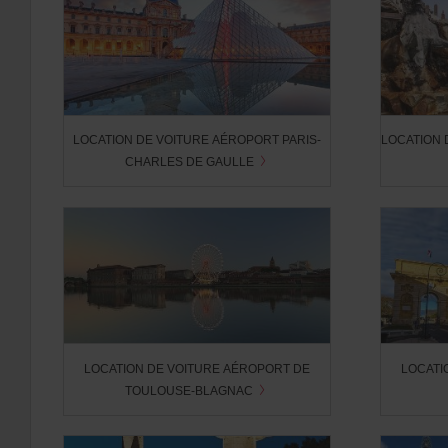
si
ceux-
ci
sont
disponibles
dans
votre
LOCATION DE VOITURE AÉROPORT PARIS-
LOCATION 
agence.
CHARLES DE GAULLE
LOCATION DE VOITURE AÉROPORT DE
LOCATI
TOULOUSE-BLAGNAC