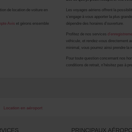
tion de location de voiture en
Les voyages aériens offrent la possibilit
s’engage à vous apporter la plus grande 
pte Avis
et gérons ensemble
dépendre des horaires d’ouverture.
Profitez de nos services
d’enregistreme
véhicule, et rendez-vous directement au
minimal, vous pourrez ainsi prendre la r
Pour toute question concernant nos hora
conditions de retrait, n’hésitez pas à p
Location en aéroport
RVICES
PRINCIPAUX AÉROP