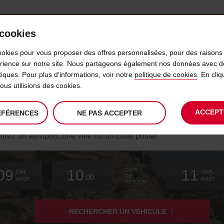
 cookies
IDÉLITÉ
LIBRE-SERVICE
PRODUITS
BUSINESS
ookies pour vous proposer des offres personnalisées, pour des raisons 
érience sur notre site. Nous partageons également nos données avec d
ytiques. Pour plus d’informations, voir notre
politique de cookies
. En cl
N DE VOITURE EN AÉROPORT A
us utilisions des cookies.
ACCEPT
ÉFÉRENCES
NE PAS ACCEPTER
hercher
e
ence
La
choisir
date
L’heure
choisir
temps
temps
Actuel
choisir
09
10
11
DATE
date
de
de
de
de
depuis
depuis
de
DIM.
MAR.
:00
DE
de
modifier
début
départ
modifier
(minutes)
(heures)
modifier
AOÛT
AOÛT
RETOUR
départ
choisie
choisie
est
est
le
RECHERCHER UN VÉHICULE