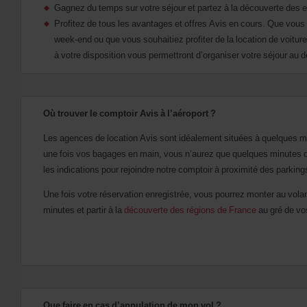
Gagnez du temps sur votre séjour et partez à la découverte des en
Profitez de tous les avantages et offres Avis en cours. Que vous 
week-end ou que vous souhaitiez profiter de la location de voiture
à votre disposition vous permettront d’organiser votre séjour au d
Où trouver le comptoir Avis à l’aéroport ?
Les agences de location Avis sont idéalement situées à quelques mèt
une fois vos bagages en main, vous n’aurez que quelques minutes de
les indications pour rejoindre notre comptoir à proximité des parking
Une fois votre réservation enregistrée, vous pourrez monter au vola
minutes et partir à la
découverte des régions de France
au gré de vo
Que faire en cas d’annulation de mon vol ?