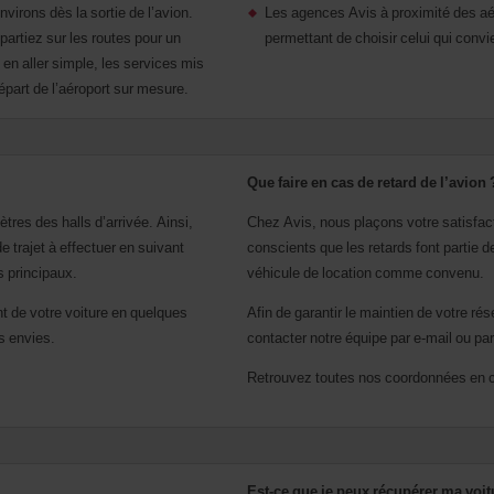
virons dès la sortie de l’avion.
Les agences Avis à proximité des aé
partiez sur les routes pour un
permettant de choisir celui qui convi
 en aller simple, les services mis
épart de l’aéroport sur mesure.
Que faire en cas de retard de l’avion 
res des halls d’arrivée. Ainsi,
Chez Avis, nous plaçons votre satisfa
 trajet à effectuer en suivant
conscients que les retards font partie d
s principaux.
véhicule de location comme convenu.
nt de votre voiture en quelques
Afin de garantir le maintien de votre ré
s envies.
contacter notre équipe par e-mail ou p
Retrouvez toutes nos coordonnées en 
Est-ce que je peux récupérer ma voit