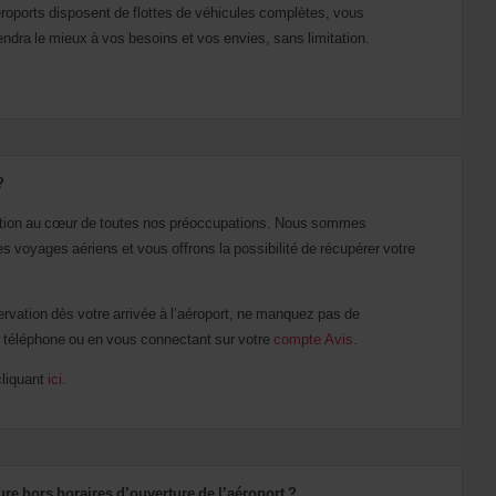
roports disposent de flottes de véhicules complètes, vous
endra le mieux à vos besoins et vos envies, sans limitation.
?
ction au cœur de toutes nos préoccupations. Nous sommes
es voyages aériens et vous offrons la possibilité de récupérer votre
servation dès votre arrivée à l’aéroport, ne manquez pas de
ar téléphone ou en vous connectant sur votre
compte Avis
.
cliquant
ici
.
ure hors horaires d’ouverture de l’aéroport ?