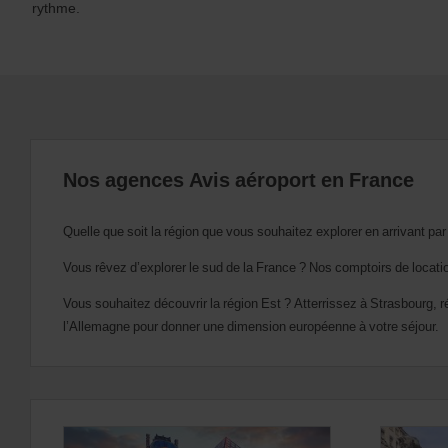
rythme.
dates
de
départ
et
de
retour.
Vous
pouvez
également
Nos agences Avis aéroport en France
indiquer
votre
numéro
AWD
Quelle que soit la région que vous souhaitez explorer en arrivant pa
(Remise
internationale
Vous rêvez d’explorer le sud de la France ? Nos comptoirs de locat
Avis).
Vous
Vous souhaitez découvrir la région Est ? Atterrissez à Strasbourg, r
pouvez
l’Allemagne pour donner une dimension européenne à votre séjour.
réserver
un
véhicule
utilitaire
ou
un
scooter