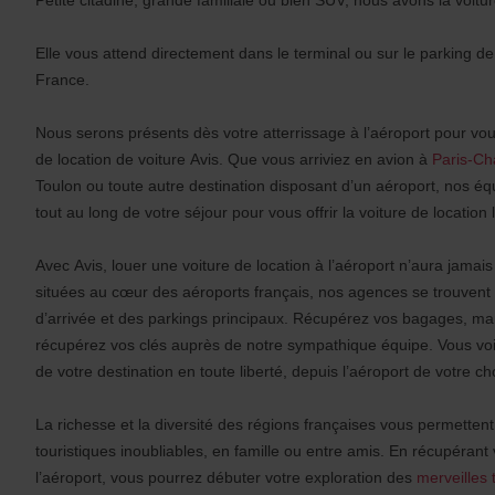
s
:
Skip
Elle vous attend directement dans le terminal ou sur le parking de
screen
France.
reader
instructions
Indiquez
Nous serons présents dès votre atterrissage à l’aéroport pour vous
l’agence
où
de location de voiture Avis. Que vous arriviez en avion à
Paris-Ch
vous
Toulon ou toute autre destination disposant d’un aéroport, nos équ
voulez
tout au long de votre séjour pour vous offrir la voiture de location
prendre
votre
véhicule
Avec Avis, louer une voiture de location à l’aéroport n’aura jamai
à
situées au cœur des aéroports français, nos agences se trouvent
l’aide
du
d’arrivée et des parkings principaux. Récupérez vos bagages, m
formulaire
récupérez vos clés auprès de notre sympathique équipe. Vous voil
de
de votre destination en toute liberté, depuis l’aéroport de votre ch
recherche
ci-
dessous.
La richesse et la diversité des régions françaises vous permettent
Veuillez
touristiques inoubliables, en famille ou entre amis. En récupérant 
indiquer
ensuite
l’aéroport, vous pourrez débuter votre exploration des
merveilles 
vos