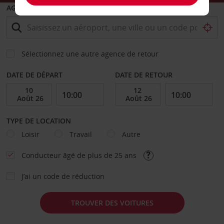
AGENCE DE DÉPART
Sélectionnez une autre agence de retour
DATE DE DÉPART
DATE DE RETOUR
TYPE DE LOCATION
Loisir
Travail
Autre
Conducteur âgé de plus de 25 ans
J’ai un code de réduction
TROUVER DES VOITURES