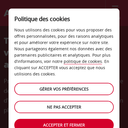
Menu
Politique des cookies
Nous utilisons des cookies pour vous proposer des
offres personnalisées, pour des raisons analytiques
Tirez le meilleur parti de
et pour améliorer votre expérience sur notre site.
Nous partageons également nos données avec des
votre location de voiture
partenaires publicitaires et analytiques. Pour plus
avec Avis
d’informations, voir notre
politique de cookies
. En
cliquant sur ACCEPTER vous acceptez que nous
utilisions des cookies.
Profitez de l’annulation gratuite, d’une voiture
GÉRER VOS PRÉFÉRENCES
de location récupérée en quelques minutes,
d’un programme de fidélité gratuit, et de bien
NE PAS ACCEPTER
plus encore.
ACCEPTER ET FERMER