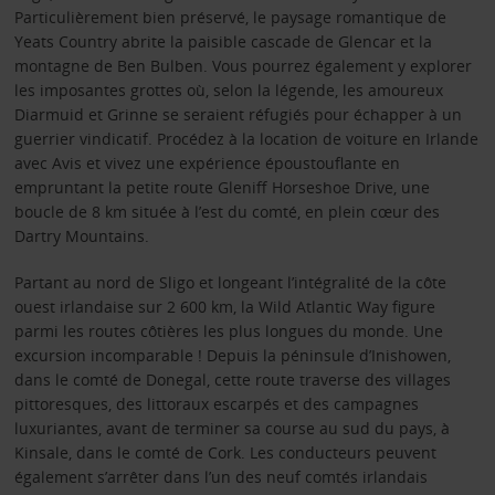
Particulièrement bien préservé, le paysage romantique de
Yeats Country abrite la paisible cascade de Glencar et la
montagne de Ben Bulben. Vous pourrez également y explorer
les imposantes grottes où, selon la légende, les amoureux
Diarmuid et Grinne se seraient réfugiés pour échapper à un
guerrier vindicatif. Procédez à la location de voiture en Irlande
avec Avis et vivez une expérience époustouflante en
empruntant la petite route Gleniff Horseshoe Drive, une
boucle de 8 km située à l’est du comté, en plein cœur des
Dartry Mountains.
Partant au nord de Sligo et longeant l’intégralité de la côte
ouest irlandaise sur 2 600 km, la Wild Atlantic Way figure
parmi les routes côtières les plus longues du monde. Une
excursion incomparable ! Depuis la péninsule d’Inishowen,
dans le comté de Donegal, cette route traverse des villages
pittoresques, des littoraux escarpés et des campagnes
luxuriantes, avant de terminer sa course au sud du pays, à
Kinsale, dans le comté de Cork. Les conducteurs peuvent
également s’arrêter dans l’un des neuf comtés irlandais