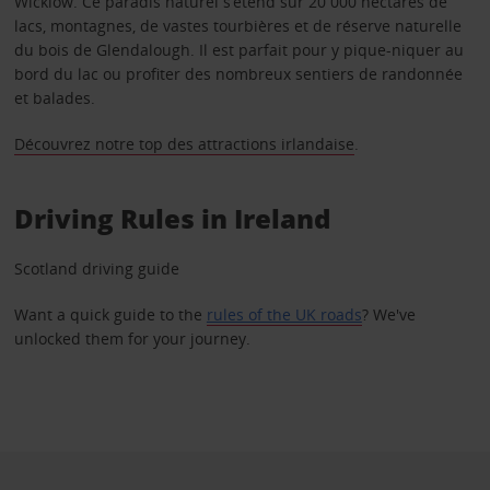
Wicklow. Ce paradis naturel s’étend sur 20 000 hectares de
lacs, montagnes, de vastes tourbières et de réserve naturelle
du bois de Glendalough. Il est parfait pour y pique-niquer au
bord du lac ou profiter des nombreux sentiers de randonnée
et balades.
Découvrez notre top des attractions irlandaise
.
Driving Rules in Ireland
Scotland driving guide
Want a quick guide to the
rules of the UK roads
? We've
unlocked them for your journey.