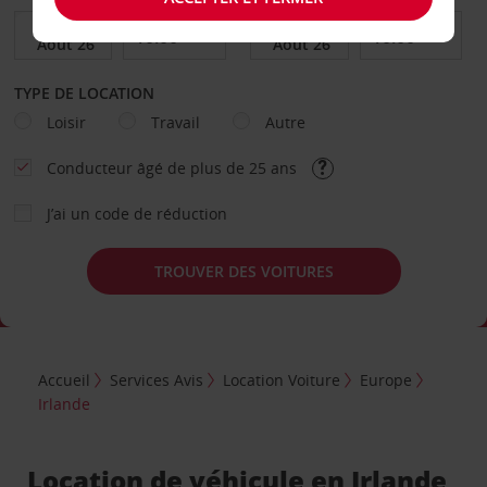
TYPE DE LOCATION
Loisir
Travail
Autre
Conducteur âgé de plus de 25 ans
J’ai un code de réduction
TROUVER DES VOITURES
Accueil
Services Avis
Location Voiture
Europe
Irlande
Location de véhicule en Irlande