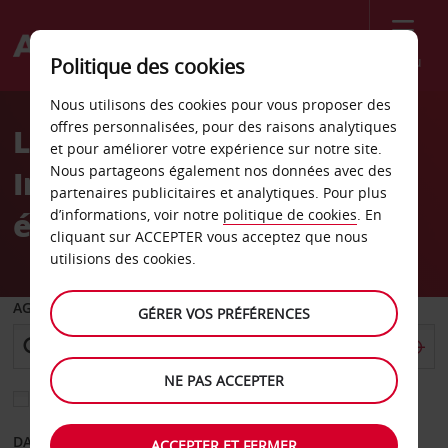
Menu
Politique des cookies
Welcome
Nous utilisons des cookies pour vous proposer des
to
offres personnalisées, pour des raisons analytiques
Location de voiture en
Avis
et pour améliorer votre expérience sur notre site.
Nous partageons également nos données avec des
Irlande, fiable et
partenaires publicitaires et analytiques. Pour plus
économique, avec Avis
d’informations, voir notre
politique de cookies
. En
cliquant sur ACCEPTER vous acceptez que nous
utilisions des cookies.
AGENCE DE DÉPART
GÉRER VOS PRÉFÉRENCES
NE PAS ACCEPTER
Sélectionnez une autre agence de retour
DATE DE DÉPART
DATE DE RETOUR
ACCEPTER ET FERMER