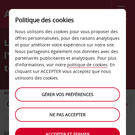
Menu
Politique des cookies
Welcome
Nous utilisons des cookies pour vous proposer des
to
offres personnalisées, pour des raisons analytiques
Location de voiture à
Avis
et pour améliorer votre expérience sur notre site.
Nous partageons également nos données avec des
l'aéroport de Dublin,
partenaires publicitaires et analytiques. Pour plus
terminal 1 et 2
d’informations, voir notre
politique de cookies
. En
cliquant sur ACCEPTER vous acceptez que nous
utilisions des cookies.
AGENCE DE DÉPART
GÉRER VOS PRÉFÉRENCES
NE PAS ACCEPTER
Sélectionnez une autre agence de retour
DATE DE DÉPART
DATE DE RETOUR
ACCEPTER ET FERMER