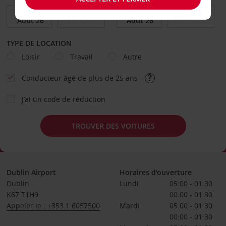
TYPE DE LOCATION
Loisir
Travail
Autre
Conducteur âgé de plus de 25 ans
J’ai un code de réduction
TROUVER DES VOITURES
Dublin Airport
Horaires d'ouverture
Dublin
Lundi
05:00 - 01:30
K67 T1H9
00:00 - 01:30
Appeler le : +353 1 6057500
Mardi
05:00 - 01:30
00:00 - 01:30