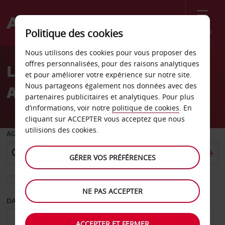
Menu
Politique des cookies
Welcome
Nous utilisons des cookies pour vous proposer des
to
offres personnalisées, pour des raisons analytiques
Location de voiture
Avis
et pour améliorer votre expérience sur notre site.
Nous partageons également nos données avec des
Aéroport de Hyères
partenaires publicitaires et analytiques. Pour plus
d’informations, voir notre
politique de cookies
. En
cliquant sur ACCEPTER vous acceptez que nous
utilisions des cookies.
AGENCE DE DÉPART
GÉRER VOS PRÉFÉRENCES
Sélectionnez une autre agence de retour
NE PAS ACCEPTER
DATE DE DÉPART
DATE DE RETOUR
ACCEPTER ET FERMER