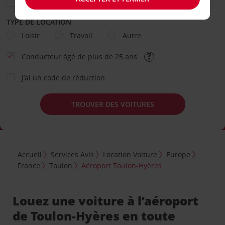
TYPE DE LOCATION
Loisir
Travail
Autre
Conducteur âgé de plus de 25 ans
J’ai un code de réduction
TROUVER DES VOITURES
Accueil
Services Avis
Location Voiture
Europe
France
Toulon
Aéroport Toulon-Hyères
Louez une voiture à l’aéroport
de Toulon-Hyères en toute