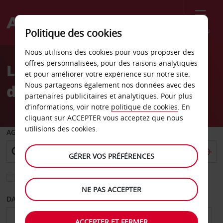
Menu
Politique des cookies
Welcome
Nous utilisons des cookies pour vous proposer des
to
offres personnalisées, pour des raisons analytiques
Location de voiture Gare
Avis
et pour améliorer votre expérience sur notre site.
Nous partageons également nos données avec des
des Arcs-Var
partenaires publicitaires et analytiques. Pour plus
d’informations, voir notre
politique de cookies
. En
cliquant sur ACCEPTER vous acceptez que nous
utilisions des cookies.
AGENCE DE DÉPART
GÉRER VOS PRÉFÉRENCES
Sélectionnez une autre agence de retour
NE PAS ACCEPTER
DATE DE DÉPART
DATE DE RETOUR
ACCEPTER ET FERMER