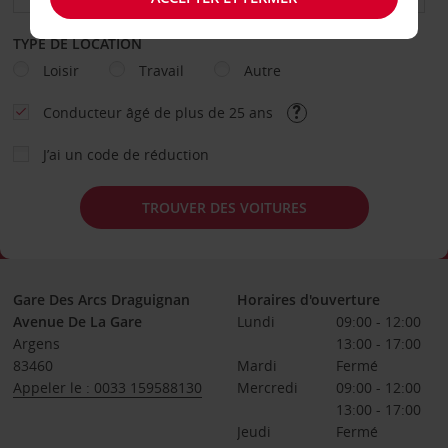
TYPE DE LOCATION
Loisir
Travail
Autre
Conducteur âgé de plus de 25 ans
J’ai un code de réduction
TROUVER DES VOITURES
Gare Des Arcs Draguignan
Horaires d'ouverture
Avenue De La Gare
Lundi
09:00 - 12:00
Argens
13:00 - 17:00
83460
Mardi
Fermé
Appeler le : 0033 159588130
Mercredi
09:00 - 12:00
13:00 - 17:00
Jeudi
Fermé