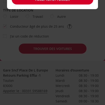
TYPE DE LOCATION
Loisir
Travail
Autre
Conducteur âgé de plus de 25 ans
J’ai un code de réduction
TROUVER DES VOITURES
Gare Sncf Place De L Europe
Horaires d'ouverture
Retours Parking Effia -1
Lundi
08:30 - 19:00
Toulon
Mardi
08:30 - 19:00
83000
Mercredi
08:30 - 19:00
Appeler le : 00331 59588169
Jeudi
08:30 - 19:00
Vendredi
08:30 - 19:00
Samedi
09:00 - 18:30