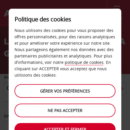
Menu
Politique des cookies
Welcome
Nous utilisons des cookies pour vous proposer des
to
offres personnalisées, pour des raisons analytiques
LOCATION DE VOITURE À LA
Avis
et pour améliorer votre expérience sur notre site.
Nous partageons également nos données avec des
GARE DE TOULON
partenaires publicitaires et analytiques. Pour plus
d’informations, voir notre
politique de cookies
. En
cliquant sur ACCEPTER vous acceptez que nous
utilisions des cookies.
AGENCE DE DÉPART
GÉRER VOS PRÉFÉRENCES
Sélectionnez une autre agence de retour
NE PAS ACCEPTER
DATE DE DÉPART
DATE DE RETOUR
ACCEPTER ET FERMER