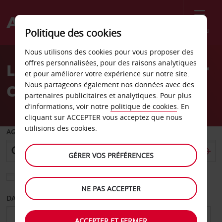
Menu
Politique des cookies
Welcome
Nous utilisons des cookies pour vous proposer des
to
offres personnalisées, pour des raisons analytiques
Location de voiture Culver
Avis
et pour améliorer votre expérience sur notre site.
Nous partageons également nos données avec des
City
partenaires publicitaires et analytiques. Pour plus
d’informations, voir notre
politique de cookies
. En
cliquant sur ACCEPTER vous acceptez que nous
utilisions des cookies.
AGENCE DE DÉPART
GÉRER VOS PRÉFÉRENCES
Sélectionnez une autre agence de retour
NE PAS ACCEPTER
DATE DE DÉPART
DATE DE RETOUR
ACCEPTER ET FERMER