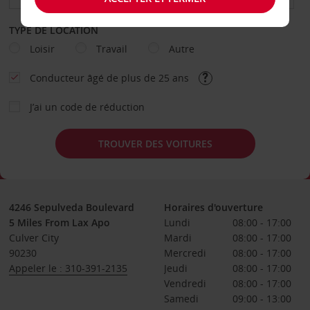
TYPE DE LOCATION
Loisir
Travail
Autre
Conducteur âgé de plus de 25 ans
J’ai un code de réduction
TROUVER DES VOITURES
4246 Sepulveda Boulevard
Horaires d'ouverture
5 Miles From Lax Apo
Lundi
08:00 - 17:00
Culver City
Mardi
08:00 - 17:00
90230
Mercredi
08:00 - 17:00
Appeler le : 310-391-2135
Jeudi
08:00 - 17:00
Vendredi
08:00 - 17:00
Samedi
09:00 - 13:00