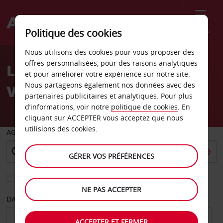
Menu
Politique des cookies
Welcome
Nous utilisons des cookies pour vous proposer des
to
offres personnalisées, pour des raisons analytiques
Location de voiture
Avis
et pour améliorer votre expérience sur notre site.
Nous partageons également nos données avec des
Victoria
partenaires publicitaires et analytiques. Pour plus
d’informations, voir notre
politique de cookies
. En
cliquant sur ACCEPTER vous acceptez que nous
utilisions des cookies.
AGENCE DE DÉPART
GÉRER VOS PRÉFÉRENCES
Sélectionnez une autre agence de retour
NE PAS ACCEPTER
DATE DE DÉPART
DATE DE RETOUR
ACCEPTER ET FERMER