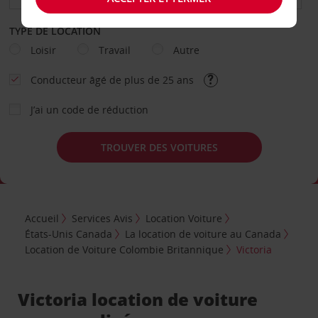
TYPE DE LOCATION
Loisir
Travail
Autre
Conducteur âgé de plus de 25 ans
J’ai un code de réduction
TROUVER DES VOITURES
Accueil
Services Avis
Location Voiture
États-Unis Canada
La location de voiture au Canada
Location de Voiture Colombie Britannique
Victoria
Victoria location de voiture