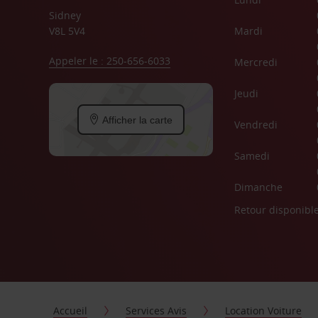
Sidney
V8L 5V4
Mardi
Appeler le : 250-656-6033
Mercredi
Jeudi
Afficher la carte
Vendredi
Samedi
Dimanche
Retour disponibl
Accueil
Services Avis
Location Voiture