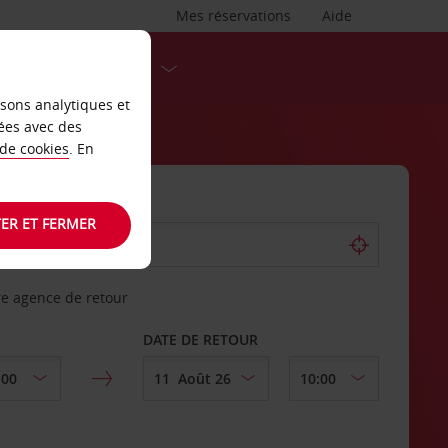
Mes réservations
Aide
DESTINATIONS
isons analytiques et
ées avec des
 de cookies
. En
ER ET FERMER
re agence de retour
DATE DE RETOUR