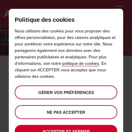
Menu
Politique des cookies
Welcome
Nous utilisons des cookies pour vous proposer des
to
offres personnalisées, pour des raisons analytiques et
Avis
PROPRIÉTÉ DES VÉHICULES
pour améliorer votre expérience sur notre site. Nous
partageons également nos données avec des
partenaires publicitaires et analytiques. Pour plus
d’informations, voir notre
politique de cookies
. En
A qui appartient les véhicules de location Avis ?
cliquant sur ACCEPTER vous acceptez que nous
utilisions des cookies.
La société AB FleetCo SAS est propriétaire d'une partie
substantielle de la flotte louée par Avis Location de Voitures
S.A.S. à sa clientèle et a consenti un gage sur ses véhicules au
GÉRER VOS PRÉFÉRENCES
profit notamment de Crédit Agricole Corporate and Investment
Bank et de ses successeurs et cessionnaires et, en particulier,
du fonds commun de titrisation FCT CarFin, conformément
notamment aux articles 2333 et suivants du Code Civil.
NE PAS ACCEPTER
Pour les besoins de ce gage, Avis Location de Voitures S.A.S. a
été désignée en tant que "tiers convenu" conformément à
ACCEPTER ET FERMER