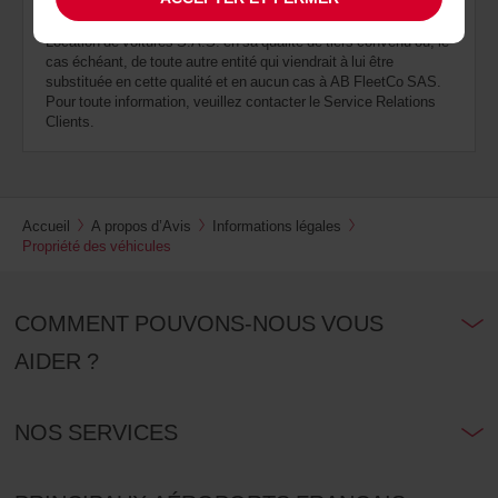
l'article 2337 du Code Civil. En conséquence, tout retour de
véhicule devra être impérativement effectué auprès d’Avis
Location de voitures S.A.S. en sa qualité de tiers convenu ou, le
cas échéant, de toute autre entité qui viendrait à lui être
substituée en cette qualité et en aucun cas à AB FleetCo SAS.
Pour toute information, veuillez contacter le Service Relations
Clients.
Accueil
A propos d’Avis
Informations légales
Propriété des véhicules
COMMENT POUVONS-NOUS VOUS
AIDER ?
NOS SERVICES