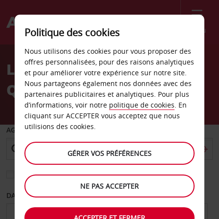
Menu
Politique des cookies
Welcome
Nous utilisons des cookies pour vous proposer des
to
offres personnalisées, pour des raisons analytiques
Location de voiture
Avis
et pour améliorer votre expérience sur notre site.
Nous partageons également nos données avec des
Québec
partenaires publicitaires et analytiques. Pour plus
d’informations, voir notre
politique de cookies
. En
cliquant sur ACCEPTER vous acceptez que nous
utilisions des cookies.
AGENCE DE DÉPART
GÉRER VOS PRÉFÉRENCES
Sélectionnez une autre agence de retour
NE PAS ACCEPTER
DATE DE DÉPART
DATE DE RETOUR
ACCEPTER ET FERMER