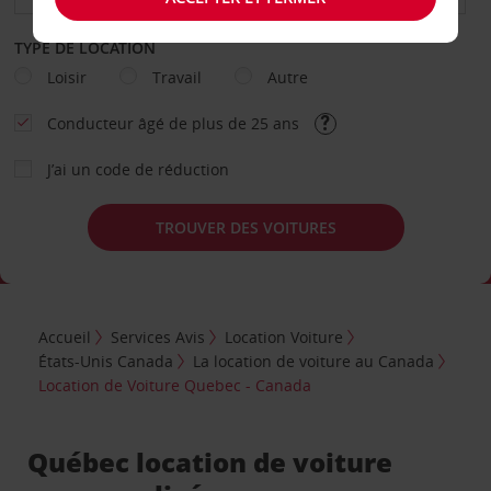
TYPE DE LOCATION
Loisir
Travail
Autre
Conducteur âgé de plus de 25 ans
J’ai un code de réduction
TROUVER DES VOITURES
Accueil
Services Avis
Location Voiture
États-Unis Canada
La location de voiture au Canada
Location de Voiture Quebec - Canada
Québec location de voiture