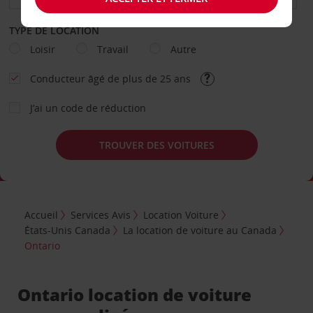
TYPE DE LOCATION
Loisir
Travail
Autre
Conducteur âgé de plus de 25 ans
J’ai un code de réduction
TROUVER DES VOITURES
Accueil
Services Avis
Location Voiture
États-Unis Canada
La location de voiture au Canada
Ontario
Ontario location de voiture