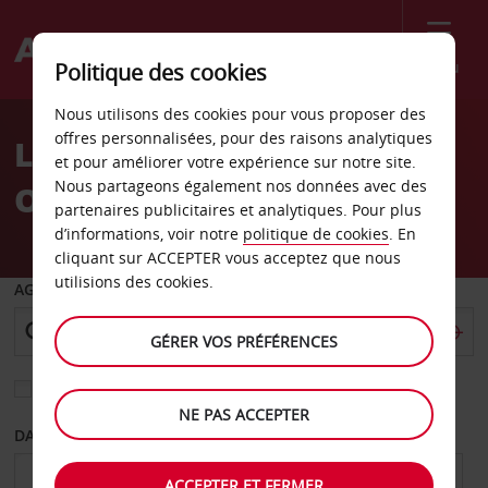
Menu
Politique des cookies
Welcome
Nous utilisons des cookies pour vous proposer des
to
offres personnalisées, pour des raisons analytiques
Location de voiture
Avis
et pour améliorer votre expérience sur notre site.
Nous partageons également nos données avec des
Ontario
partenaires publicitaires et analytiques. Pour plus
d’informations, voir notre
politique de cookies
. En
cliquant sur ACCEPTER vous acceptez que nous
utilisions des cookies.
AGENCE DE DÉPART
GÉRER VOS PRÉFÉRENCES
Sélectionnez une autre agence de retour
NE PAS ACCEPTER
DATE DE DÉPART
DATE DE RETOUR
ACCEPTER ET FERMER