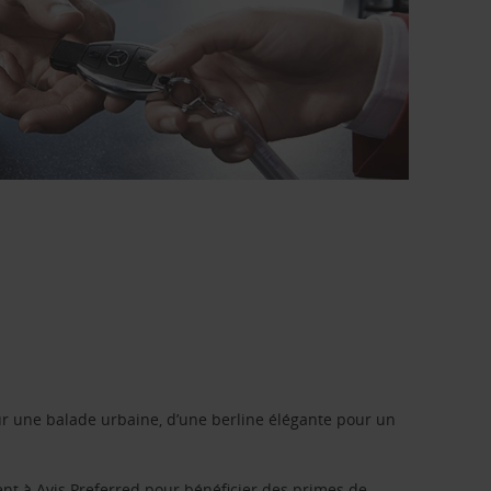
r une balade urbaine, d’une berline élégante pour un
ent à
Avis Preferred
pour bénéficier des primes de