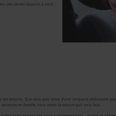
des clés seront toujours à votre
s vos besoins. Que vous ayez envie d’une compacte séduisante pou
acances en famille, nous avons la voiture qu’il vous faut.
reçoivent gratuitement des jours supplémentaires – quand ils adhèr