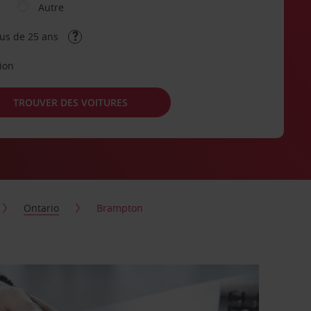
Autre
lus de 25 ans
tion
TROUVER DES VOITURES
Ontario
Brampton