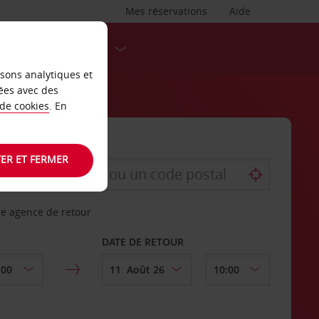
Mes réservations
Aide
DESTINATIONS
isons analytiques et
ées avec des
 de cookies
. En
ER ET FERMER
re agence de retour
DATE DE RETOUR