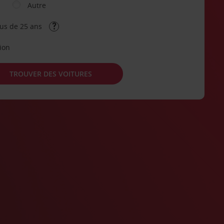
Autre
lus de 25 ans
tion
TROUVER DES VOITURES