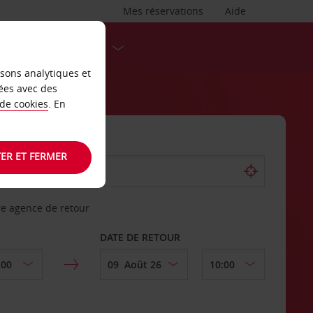
Mes réservations
Aide
DESTINATIONS
isons analytiques et
ées avec des
 de cookies
. En
ER ET FERMER
re agence de retour
DATE DE RETOUR