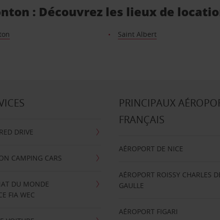
ton : Découvrez les lieux de locatio
ton
Saint Albert
VICES
PRINCIPAUX AÉROPO
FRANÇAIS
RRED DRIVE
AÉROPORT DE NICE
ION CAMPING CARS
AÉROPORT ROISSY CHARLES D
AT DU MONDE
GAULLE
E FIA WEC
AÉROPORT FIGARI