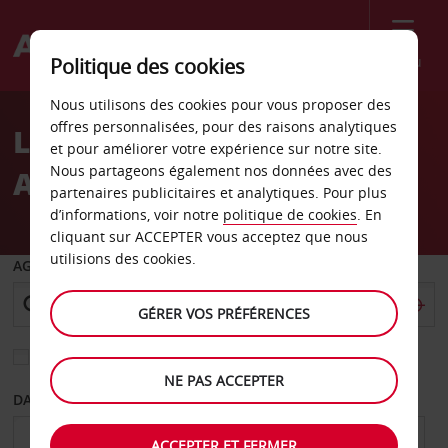
Menu
Politique des cookies
Welcome
Nous utilisons des cookies pour vous proposer des
to
offres personnalisées, pour des raisons analytiques
Location de voiture Saint
Avis
et pour améliorer votre expérience sur notre site.
Nous partageons également nos données avec des
Albert
partenaires publicitaires et analytiques. Pour plus
d’informations, voir notre
politique de cookies
. En
cliquant sur ACCEPTER vous acceptez que nous
utilisions des cookies.
AGENCE DE DÉPART
GÉRER VOS PRÉFÉRENCES
Sélectionnez une autre agence de retour
NE PAS ACCEPTER
DATE DE DÉPART
DATE DE RETOUR
ACCEPTER ET FERMER