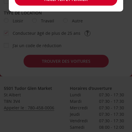
TYPE DE LOCATION
Loisir
Travail
Autre
Conducteur âgé de plus de 25 ans
J’ai un code de réduction
TROUVER DES VOITURES
5501 Tudor Glen Market
Horaires d'ouverture
St Albert
Lundi
07:30 - 17:30
T8N 3V4
Mardi
07:30 - 17:30
Appeler le : 780-458-0006
Mercredi
07:30 - 17:30
Jeudi
07:30 - 17:30
Vendredi
07:30 - 17:30
Samedi
08:00 - 12:00