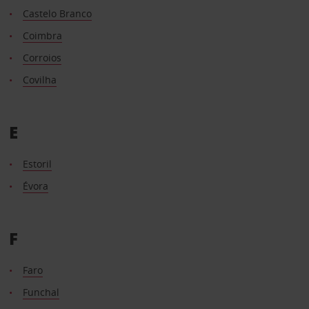
Castelo Branco
Coimbra
Corroios
Covilha
E
Estoril
Évora
F
Faro
Funchal