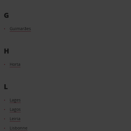
G
Guimarães
H
Horta
L
Lages
Lagos
Leiria
Lisbonne