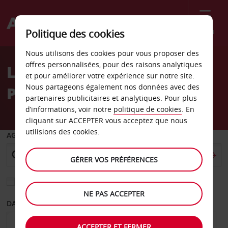
Menu
Politique des cookies
Welcome
Nous utilisons des cookies pour vous proposer des
to
offres personnalisées, pour des raisons analytiques
Location de voiture
Avis
et pour améliorer votre expérience sur notre site.
Nous partageons également nos données avec des
Portugal
partenaires publicitaires et analytiques. Pour plus
d’informations, voir notre
politique de cookies
. En
cliquant sur ACCEPTER vous acceptez que nous
utilisions des cookies.
AGENCE DE DÉPART
GÉRER VOS PRÉFÉRENCES
Sélectionnez une autre agence de retour
NE PAS ACCEPTER
DATE DE DÉPART
DATE DE RETOUR
ACCEPTER ET FERMER