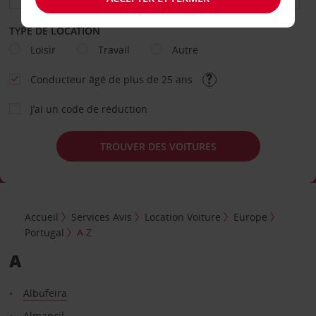
TYPE DE LOCATION
Loisir
Travail
Autre
Conducteur âgé de plus de 25 ans
J’ai un code de réduction
TROUVER DES VOITURES
Accueil
Services Avis
Location Voiture
Europe
Portugal
A Z
A
Albufeira
Almancil