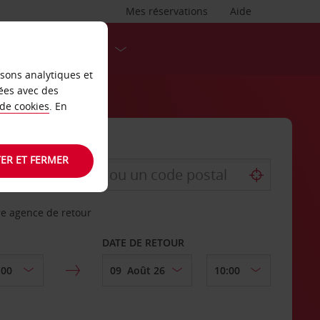
Mes réservations
Aide
DESTINATIONS
isons analytiques et
ées avec des
 de cookies
. En
ER ET FERMER
re agence de retour
DATE DE RETOUR