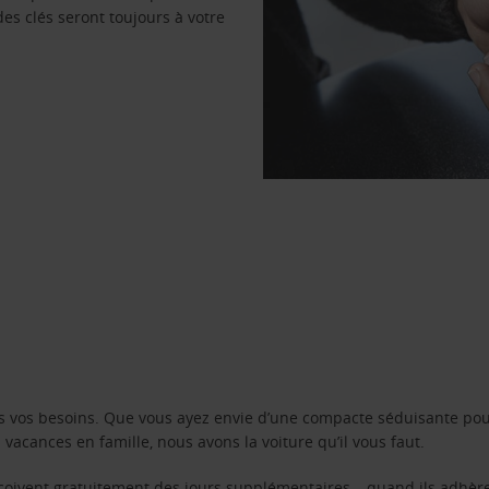
des clés seront toujours à votre
s vos besoins. Que vous ayez envie d’une compacte séduisante pou
acances en famille, nous avons la voiture qu’il vous faut.
reçoivent gratuitement des jours supplémentaires – quand ils adhèr