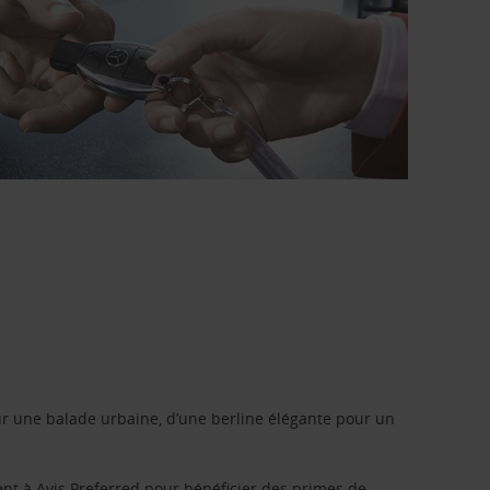
r une balade urbaine, d’une berline élégante pour un
ent à
Avis Preferred
pour bénéficier des primes de