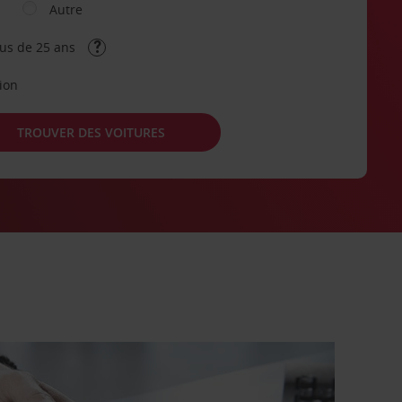
Autre
lus de 25 ans
tion
TROUVER DES VOITURES