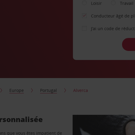
Loisir
Travail
Conducteur âgé de p
J’ai un code de réduc
Europe
Portugal
Alverca
ersonnalisée
vons que vous êtes impatient de