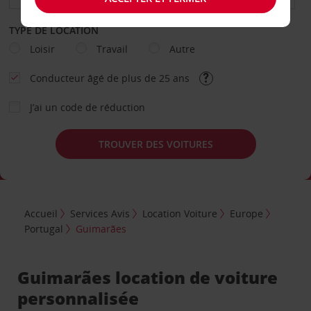
TYPE DE LOCATION
Loisir
Travail
Autre
Conducteur âgé de plus de 25 ans
J’ai un code de réduction
TROUVER DES VOITURES
Accueil
Services Avis
Location Voiture
Europe
Portugal
Guimarães
Guimarães location de voiture
personnalisée