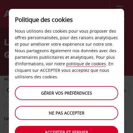
Menu
Politique des cookies
Welcome
Nous utilisons des cookies pour vous proposer des
to
offres personnalisées, pour des raisons analytiques
Location de voiture
Avis
et pour améliorer votre expérience sur notre site.
Nous partageons également nos données avec des
Guimarães
partenaires publicitaires et analytiques. Pour plus
d’informations, voir notre
politique de cookies
. En
cliquant sur ACCEPTER vous acceptez que nous
utilisions des cookies.
AGENCE DE DÉPART
GÉRER VOS PRÉFÉRENCES
Sélectionnez une autre agence de retour
NE PAS ACCEPTER
DATE DE DÉPART
DATE DE RETOUR
ACCEPTER ET FERMER