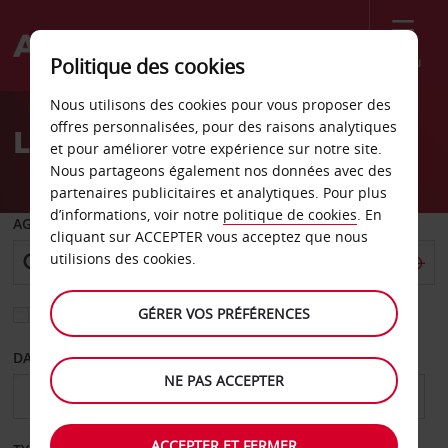
Menu
Politique des cookies
Welcome
Nous utilisons des cookies pour vous proposer des
to
offres personnalisées, pour des raisons analytiques
Location de voiture Lagos
Avis
et pour améliorer votre expérience sur notre site.
Nous partageons également nos données avec des
partenaires publicitaires et analytiques. Pour plus
d’informations, voir notre
politique de cookies
. En
AGENCE DE DÉPART
cliquant sur ACCEPTER vous acceptez que nous
utilisions des cookies.
GÉRER VOS PRÉFÉRENCES
Sélectionnez une autre agence de retour
DATE DE DÉPART
DATE DE RETOUR
NE PAS ACCEPTER
ACCEPTER ET FERMER