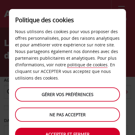
Menu
Politique des cookies
Welcome
Nous utilisons des cookies pour vous proposer des
to
offres personnalisées, pour des raisons analytiques
Location de voiture Praia
Avis
et pour améliorer votre expérience sur notre site.
Nous partageons également nos données avec des
da Vitória
partenaires publicitaires et analytiques. Pour plus
d’informations, voir notre
politique de cookies
. En
cliquant sur ACCEPTER vous acceptez que nous
utilisions des cookies.
AGENCE DE DÉPART
GÉRER VOS PRÉFÉRENCES
Sélectionnez une autre agence de retour
NE PAS ACCEPTER
DATE DE DÉPART
DATE DE RETOUR
ACCEPTER ET FERMER