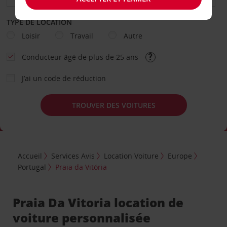
TYPE DE LOCATION
Loisir
Travail
Autre
Conducteur âgé de plus de 25 ans
J’ai un code de réduction
TROUVER DES VOITURES
Accueil
Services Avis
Location Voiture
Europe
Portugal
Praia da Vitória
Praia Da Vitoria location de
voiture personnalisée