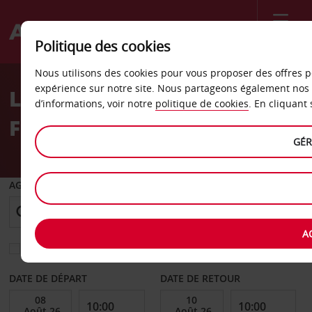
Menu
Politique des cookies
Welcome
Nous utilisons des cookies pour vous proposer des offres p
to
expérience sur notre site. Nous partageons également nos 
La location de voiture à
Avis
d’informations, voir notre
politique de cookies
. En cliquant
Faro
GÉR
AGENCE DE DÉPART
A
Sélectionnez une autre agence de retour
DATE DE DÉPART
DATE DE RETOUR