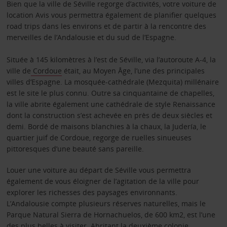
Bien que la ville de Séville regorge d’activités, votre voiture de
location Avis vous permettra également de planifier quelques
road trips dans les environs et de partir à la rencontre des
merveilles de l’Andalousie et du sud de l’Espagne.
Située à 145 kilomètres à l’est de Séville, via l’autoroute A-4, la
ville de
Cordoue
était, au Moyen Âge, l’une des principales
villes d’Espagne. La mosquée-cathédrale (Mezquita) millénaire
est le site le plus connu. Outre sa cinquantaine de chapelles,
la ville abrite également une cathédrale de style Renaissance
dont la construction s’est achevée en près de deux siècles et
demi. Bordé de maisons blanchies à la chaux, la Judería, le
quartier juif de Cordoue, regorge de ruelles sinueuses
pittoresques d’une beauté sans pareille.
Louer une voiture au départ de Séville vous permettra
également de vous éloigner de l’agitation de la ville pour
explorer les richesses des paysages environnants.
L’Andalousie compte plusieurs réserves naturelles, mais le
Parque Natural Sierra de Hornachuelos, de 600 km2, est l’une
des plus belles à visiter. Abritant la deuxième colonie