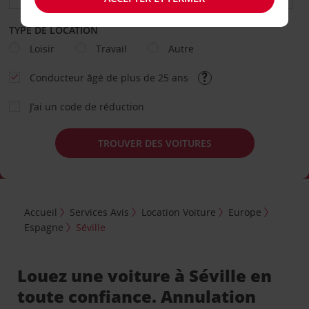
TYPE DE LOCATION
Loisir
Travail
Autre
Conducteur âgé de plus de 25 ans
J’ai un code de réduction
TROUVER DES VOITURES
Accueil
Services Avis
Location Voiture
Europe
Espagne
Séville
Louez une voiture à Séville en
toute confiance. Annulation