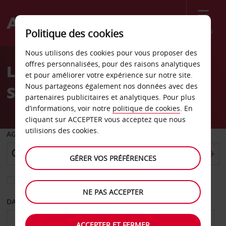
Menu
Politique des cookies
Welcome
Nous utilisons des cookies pour vous proposer des
to
offres personnalisées, pour des raisons analytiques
Location de voiture à
Avis
et pour améliorer votre expérience sur notre site.
Nous partageons également nos données avec des
Séville
partenaires publicitaires et analytiques. Pour plus
d’informations, voir notre
politique de cookies
. En
cliquant sur ACCEPTER vous acceptez que nous
utilisions des cookies.
AGENCE DE DÉPART
GÉRER VOS PRÉFÉRENCES
Sélectionnez une autre agence de retour
NE PAS ACCEPTER
DATE DE DÉPART
DATE DE RETOUR
ACCEPTER ET FERMER