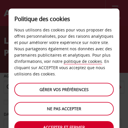
Menu
Politique des cookies
Welcome
Nous utilisons des cookies pour vous proposer des
to
offres personnalisées, pour des raisons analytiques
Location de voiture
Avis
et pour améliorer votre expérience sur notre site.
Nous partageons également nos données avec des
Pombal
partenaires publicitaires et analytiques. Pour plus
d’informations, voir notre
politique de cookies
. En
cliquant sur ACCEPTER vous acceptez que nous
utilisions des cookies.
AGENCE DE DÉPART
GÉRER VOS PRÉFÉRENCES
Sélectionnez une autre agence de retour
NE PAS ACCEPTER
DATE DE DÉPART
DATE DE RETOUR
ACCEPTER ET FERMER