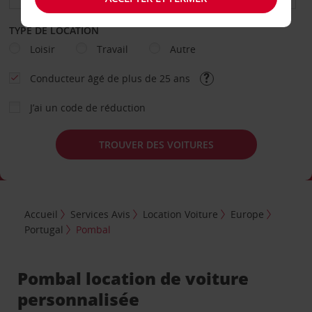
TYPE DE LOCATION
Loisir
Travail
Autre
Conducteur âgé de plus de 25 ans
J’ai un code de réduction
TROUVER DES VOITURES
Accueil
Services Avis
Location Voiture
Europe
Portugal
Pombal
Pombal location de voiture
personnalisée