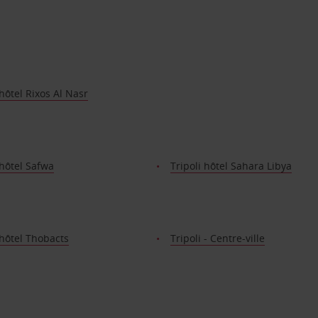
 hôtel Rixos Al Nasr
 hôtel Safwa
Tripoli hôtel Sahara Libya
 hôtel Thobacts
Tripoli - Centre-ville