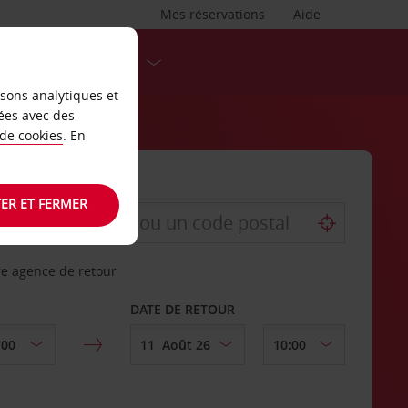
Mes réservations
Aide
DESTINATIONS
isons analytiques et
ées avec des
 de cookies
. En
ER ET FERMER
re agence de retour
DATE DE RETOUR