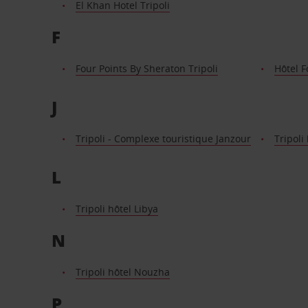
El Khan Hotel Tripoli
F
Four Points By Sheraton Tripoli
Hôtel F
J
Tripoli - Complexe touristique Janzour
Tripoli
L
Tripoli hôtel Libya
N
Tripoli hôtel Nouzha
P