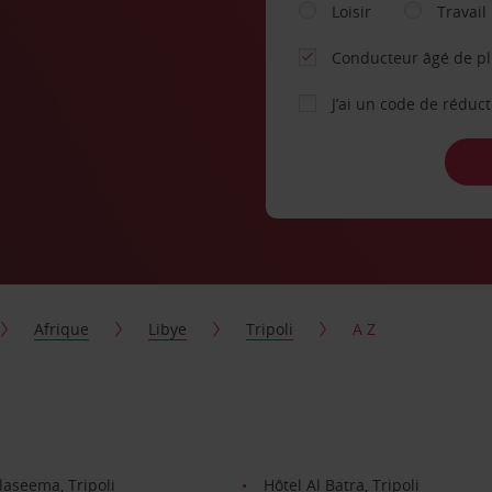
Loisir
Travail
Conducteur âgé de p
J’ai un code de réduc
Afrique
Libye
Tripoli
A Z
laseema, Tripoli
Hôtel Al Batra, Tripoli