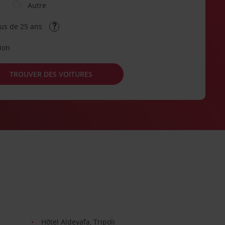
Autre
lus de 25 ans
tion
TROUVER DES VOITURES
Hôtel Aldeyafa, Tripoli