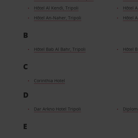
Hôtel Al Kendi, Tripoli
Hôtel A
Hôtel An-Naher, Tripoli
Hôtel A
B
Hôtel Bab Al Bahr, Tripoli
Hôtel B
C
Corinthia Hotel
D
Dar Arkno Hotel Tripoli
Diploma
E