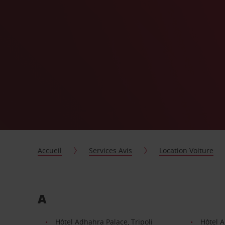
Accueil
Services Avis
Location Voiture
A
Hôtel Adhahra Palace, Tripoli
Hôtel A