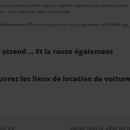
us vous laissiez tenter par un modèle compact pour une escapade 
e - votre véhicule idéal vous attend.
supplémentaires offerts en souscrivant au programme de fidélité
Avis
s attend … Et la route également
uvrez les lieux de location de voitur
VICES
PRINCIPAUX AÉROPO