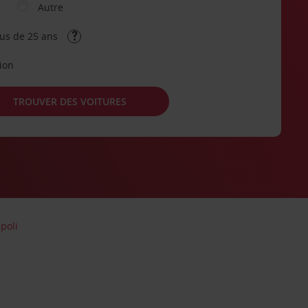
Autre
lus de 25 ans
tion
TROUVER DES VOITURES
poli