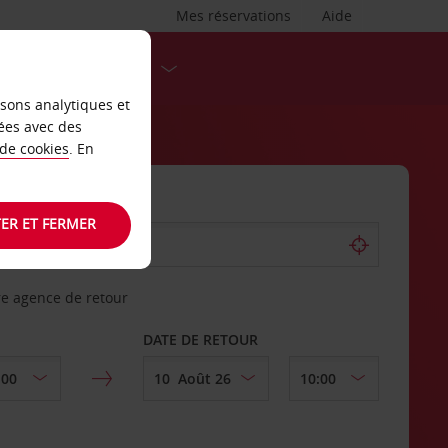
Mes réservations
Aide
DESTINATIONS
isons analytiques et
ées avec des
 de cookies
. En
ER ET FERMER
re agence de retour
DATE DE RETOUR