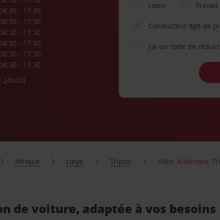
Loisir
Travail
08:30 - 17:30
08:30 - 17:30
Conducteur âgé de p
08:30 - 17:30
08:30 - 17:30
J’ai un code de réduc
08:30 - 17:30
08:30 - 17:30
e 24h/24
Afrique
Libye
Tripoli
Hôtel Alokhowa, Tri
on de voiture, adaptée à vos besoins