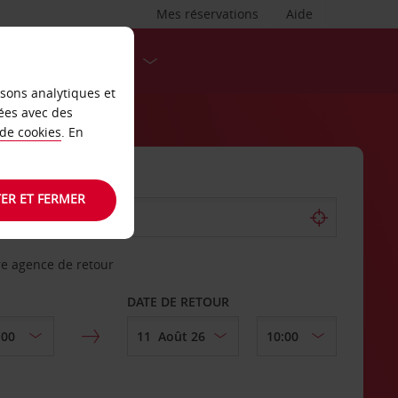
Mes réservations
Aide
DESTINATIONS
isons analytiques et
ées avec des
 de cookies
. En
ER ET FERMER
re agence de retour
DATE DE RETOUR