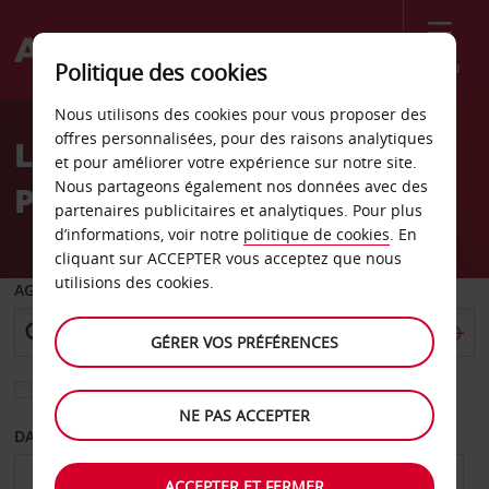
Menu
Politique des cookies
Welcome
Nous utilisons des cookies pour vous proposer des
to
offres personnalisées, pour des raisons analytiques
Location de voiture Four
Avis
et pour améliorer votre expérience sur notre site.
Nous partageons également nos données avec des
Points By Sheraton Tripoli
partenaires publicitaires et analytiques. Pour plus
d’informations, voir notre
politique de cookies
. En
cliquant sur ACCEPTER vous acceptez que nous
utilisions des cookies.
AGENCE DE DÉPART
GÉRER VOS PRÉFÉRENCES
Sélectionnez une autre agence de retour
NE PAS ACCEPTER
DATE DE DÉPART
DATE DE RETOUR
ACCEPTER ET FERMER