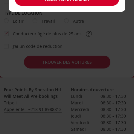
TYPE DE LOCATION
Loisir
Travail
Autre
Conducteur âgé de plus de 25 ans
J’ai un code de réduction
TROUVER DES VOITURES
Four Points By Sheraton Htl
Horaires d'ouverture
Will Meet All Pre-bookings
Lundi
08:30 - 17:30
Tripoli
Mardi
08:30 - 17:30
Appeler le : +218 91 8988813
Mercredi
08:30 - 17:30
Jeudi
08:30 - 17:30
Vendredi
08:30 - 17:30
Samedi
08:30 - 17:30